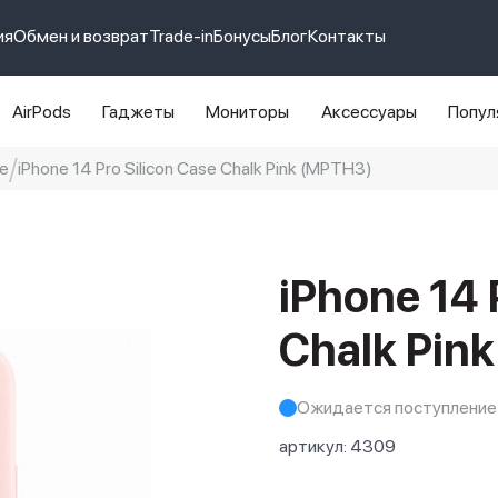
ия
Обмен и возврат
Trade-in
Бонусы
Блог
Контакты
AirPods
Гаджеты
Мониторы
Аксессуары
Попул
e
iPhone 14 Pro Silicon Case Chalk Pink (MPTH3)
e 14 pro max
айфон 14
iPhone 14 
Chalk Pin
Ожидается поступление
артикул:
4309