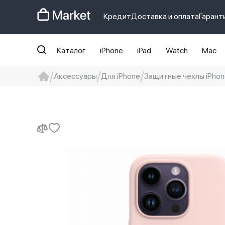
Кредит
Доставка и оплата
Гарант
Каталог
iPhone
iPad
Watch
Mac
Аксессуары
Для iPhone
Защитные чехлы iPhon
iphone
айфон
Iphone 14 pro
Iphon