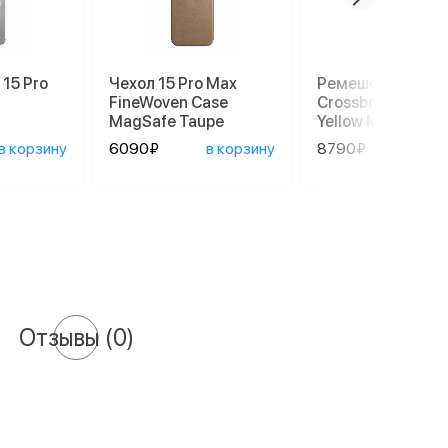
 15 Pro
Чехол 15 Pro Max
Ремешок Apple
FineWoven Case
Crossbody Strap 
MagSafe Taupe
Yellow MGGE4
в корзину
6090₽
в корзину
8790₽
в ко
Отзывы
(0)