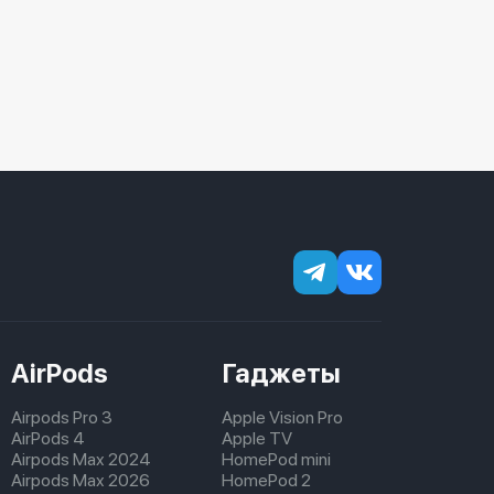
AirPods
Гаджеты
Airpods Pro 3
Apple Vision Pro
AirPods 4
Apple TV
Airpods Max 2024
HomePod mini
Airpods Max 2026
HomePod 2