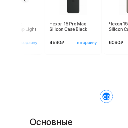
шок Apple
Чехол 15 Pro Max
Чехол 15
sbody Strap Light
Silicon Case Black
Silicon C
y MGGM4
0₽
в корзину
4590₽
в корзину
6090₽
Характеристик
Основные