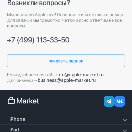
Возникли вопросы?
Мы знаем об Apple все! Позвоните или оставьте номер
для связи, и мы грамотно, четко и ясно ответим на все
вопросы.
+7 (499) 113-33-50
заказать звонок
Если удобнее почтой –
info@apple-market.ru
Для бизнеса –
business@apple-market.ru
iPhone
iPhone 18 Pro Max
iPad