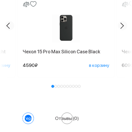
ght
Чехол 15 Pro Max Silicon Case Black
Чехо
рзину
4590₽
в корзину
609
Характеристики
Отзывы
(0)