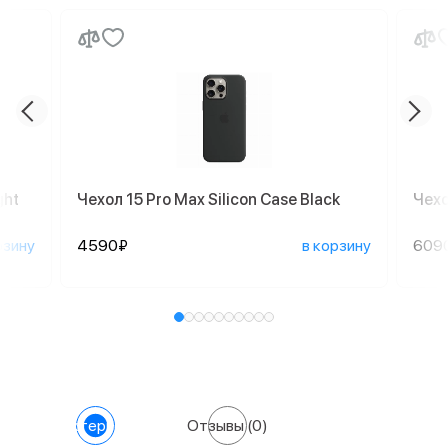
ght
Чехол 15 Pro Max Silicon Case Black
Чехо
рзину
4590₽
в корзину
609
Характеристики
Отзывы
(0)