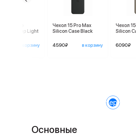
шок Apple
Чехол 15 Pro Max
Чехол 15
sbody Strap Light
Silicon Case Black
Silicon C
y MGGM4
0₽
в корзину
4590₽
в корзину
6090₽
Характеристик
Основные