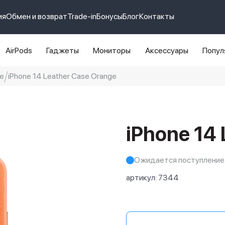
ия
Обмен и возврат
Trade-in
Бонусы
Блог
Контакты
AirPods
Гаджеты
Мониторы
Аксессуары
Попул
e
iPhone 14 Leather Case Orange
e 14 pro max
айфон 14
iPhone 14
Ожидается поступление
артикул:
7344