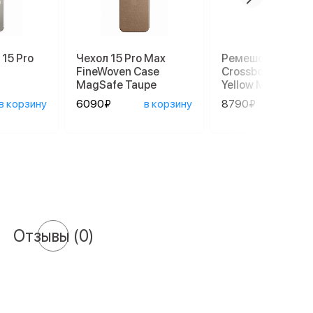
 15 Pro
Чехол 15 Pro Max
Ремешок Apple
FineWoven Case
Crossbody Strap 
MagSafe Taupe
Yellow MGGE4
в корзину
6090₽
в корзину
8790₽
в ко
Отзывы
(0)