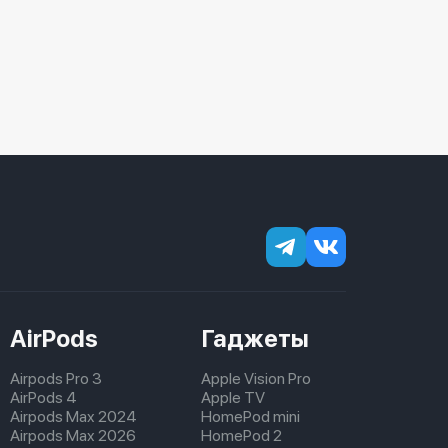
AirPods
Гаджеты
Airpods Pro 3
Apple Vision Pro
AirPods 4
Apple TV
Airpods Max 2024
HomePod mini
Airpods Max 2026
HomePod 2