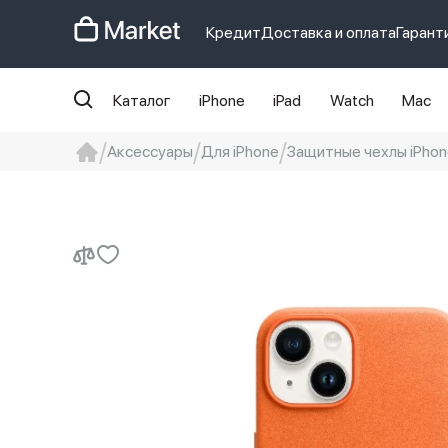
Кредит
Доставка и оплата
Гарант
Каталог
iPhone
iPad
Watch
Mac
Аксессуары
Для iPhone
Защитные чехлы iPhon
iphone
айфон
Iphone 14 pro
Iphon