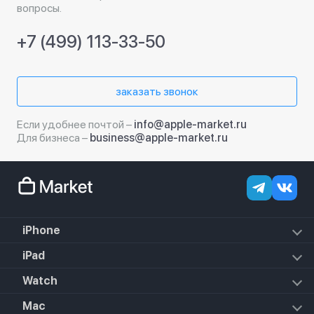
вопросы.
+7 (499) 113-33-50
заказать звонок
Если удобнее почтой –
info@apple-market.ru
Для бизнеса –
business@apple-market.ru
iPhone
iPhone 18 Pro Max
iPad
iPhone 18 Pro
iPad Air (2022)
Watch
iPhone 18
iPad Mini 6 (2021)
iPhone 17e
Apple Watch Hermes Series 11
Mac
iPad 10.2 (2021)
iPhone 17 Pro Max