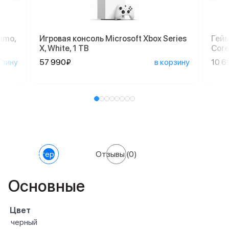
amo,
Игровая консоль Microsoft Xbox Series
Гейм
X, White, 1 TB
Core
рзину
57 990₽
в корзину
10 6
Характеристики
Отзывы
(0)
Основные
Цвет
черный