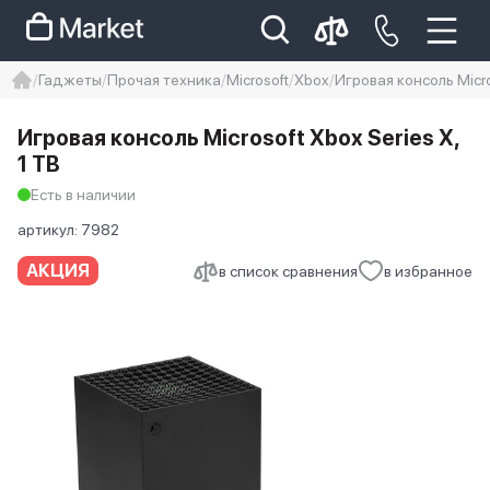
Гаджеты
Прочая техника
Microsoft
Xbox
Игровая консоль Micro
iphone
айфон
Iphone 14 pro
Игровая консоль Microsoft Xbox Series X,
Iphone 14 pro max
айфон 14
1 TB
Есть в наличии
артикул:
7982
АКЦИЯ
в список сравнения
в избранное