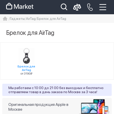
Гаджеты
AirTag
Брелок для AirTag
iphone
айфон
iPhone 14 pro
Брелок для AirTag
Iphone 14 pro max
айфон 14
Цена
Брелок для
AirTag
от 3190₽
Статус наличия
Мы работаем с 10:00 до 21:00 без выходных и бесплатно
отправляем товар в день заказа по Москве за 3 часа!
1
Есть в наличии
18
Ожидается поступление
Оригинальная продукция Apple в
Москве