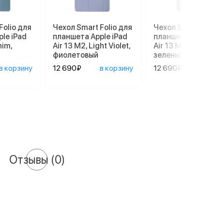
Folio для
Чехол Smart Folio для
Чехол Smart Foli
le iPad
планшета Apple iPad
планшета Apple i
nim,
Air 13 M2, Light Violet,
Air 13 M2, Sage,
фиолетовый
зеленый
в корзину
12 690₽
в корзину
12 690₽
в ко
Отзывы
(0)