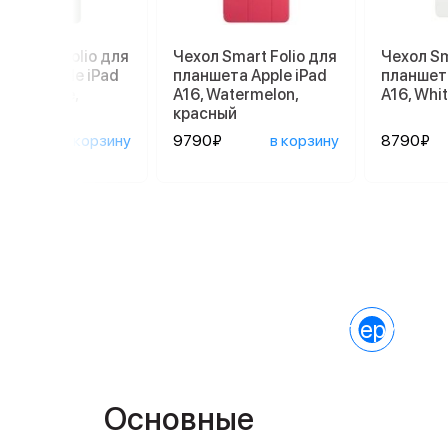
л Smart Folio для
Чехол Smart Folio для
Чехол Sm
шета Apple iPad
планшета Apple iPad
планшета
11 M2, Sage,
A16, Watermelon,
A16, Whi
еный
красный
0₽
в корзину
9790₽
в корзину
8790₽
Характеристик
Основные