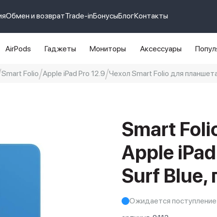
ия
Обмен и возврат
Trade-in
Бонусы
Блог
Контакты
AirPods
Гаджеты
Мониторы
Аксессуары
Попул
Smart Folio
Apple iPad Pro 12.9
Чехол Smart Folio для планшета 
e 14 pro max
айфон 14
Smart Fol
Apple iPad
Surf Blue,
Ожидается поступление