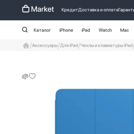
Кредит
Доставка и оплата
Гарант
Каталог
iPhone
iPad
Watch
Mac
Аксессуары
Для iPad
Чехлы и клавиатуры iPad
iphone
айфон
Iphone 14 pro
Iphon