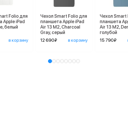
art Folio для
Чехол Smart Folio для
Чехол Smart 
 Apple iPad
планшета Apple iPad
планшета App
te, белый
Air 13 M2, Charcoal
Air 13 M2, De
Gray, серый
голубой
в корзину
12 690₽
в корзину
15 790₽
и