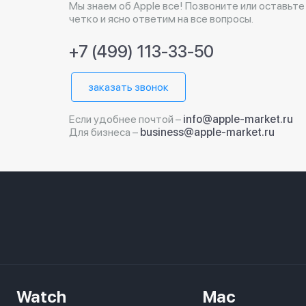
Мы знаем об Apple все! Позвоните или оставьте
четко и ясно ответим на все вопросы.
+7 (499) 113-33-50
заказать звонок
Если удобнее почтой –
info@apple-market.ru
Для бизнеса –
business@apple-market.ru
Watch
Mac