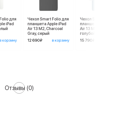
Folio для
Чехол Smart Folio для
Чехол Smart Foli
le iPad
планшета Apple iPad
планшета Apple i
белый
Air 13 M2, Charcoal
Air 13 M2, Denim,
Gray, серый
голубой
в корзину
12 690₽
в корзину
15 790₽
в ко
Отзывы
(0)