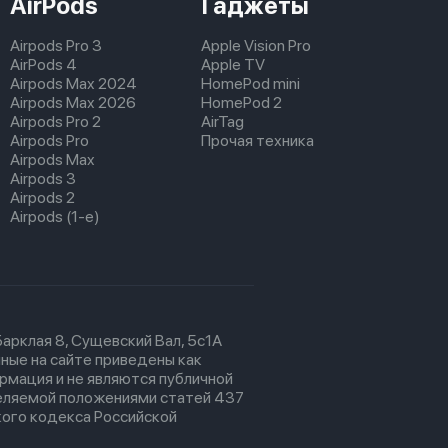
AirPods
Гаджеты
Airpods Pro 3
Apple Vision Pro
AirPods 4
Apple TV
Airpods Max 2024
HomePod mini
Airpods Max 2026
HomePod 2
Airpods Pro 2
AirTag
Airpods Pro
Прочая техника
Airpods Max
Airpods 3
Airpods 2
Airpods (1-е)
 Барклая 8, Сущевский Вал, 5с1А
ные на сайте приведены как
рмация и не являются публичной
еляемой положениями статей 437
ого кодекса Российской