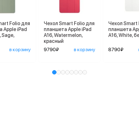
art Folio для
Чехол Smart Folio для
Чехол Smart 
 Apple iPad
планшета Apple iPad
планшета App
, Sage,
A16, Watermelon,
A16, White, 
красный
в корзину
9790₽
в корзину
8790₽
и