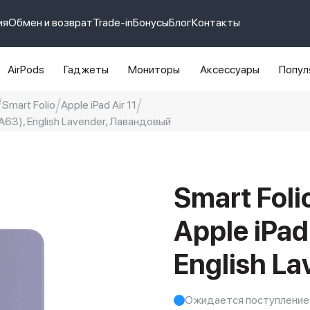
ия
Обмен и возврат
Trade-in
Бонусы
Блог
Контакты
AirPods
Гаджеты
Мониторы
Аксессуары
Попул
Smart Folio
Apple iPad Air 11
NA63), English Lavender, Лавандовый
e 14 pro max
айфон 14
Smart Fol
Apple iPad
English L
Ожидается поступление