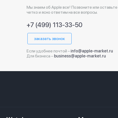
Мы знаем об Apple все! Позвоните или оставьте
четко и ясно ответим на все вопросы.
+7 (499) 113-33-50
заказать звонок
Если удобнее почтой –
info@apple-market.ru
Для бизнеса –
business@apple-market.ru