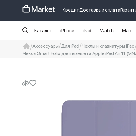
Кредит
Доставка и оплата
Гарант
Каталог
iPhone
iPad
Watch
Mac
Аксессуары
Для iPad
Чехлы и клавиатуры iPad
Чехол Smart Folio для планшета Apple iPad Air 11 (M
iphone
айфон
Iphone 14 pro
Iphon