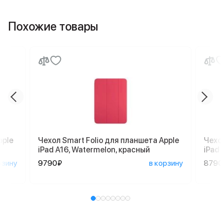
Похожие товары
pple
Чехол Smart Folio для планшета Apple
Чехо
iPad A16, Watermelon, красный
iPad
рзину
9790₽
в корзину
879