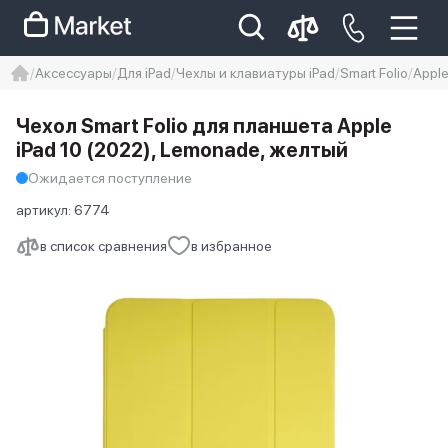
Аксессуары
Для iPad
Чехлы и клавиатуры iPad
Smart Folio
Apple
iphone
айфон
Iphone 14 pro
Чехол Smart Folio для планшета Apple
Iphone 14 pro max
айфон 14
iPad 10 (2022), Lemonade, желтый
Ожидается поступление
артикул:
6774
в список сравнения
в избранное