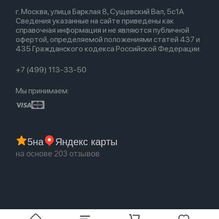
Весь каталог
Политика возврата
Для Mac
Airpods 2
г. Москва, улица Барклая 8, Сущевский Вал, 5с1А
Новые поступления
Политика конфиденциальности
Для Apple Watch
Airpods (1-е)
Сведения указанные на сайте приведены как
Популярное
Оплата и доставка
справочная информация и не являются публичной
Акции
Партнерская программа
офертой, определяемой положениями статей 437 и
Гарантия
435 Гражданского кодекса Российской Федерации.
Обмен и возврат
Бонусы
Trade-in
+7 (499) 113-33-50
Мы принимаем:
5
на
Яндекс карты
на основе 203 отзывов