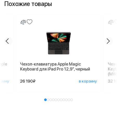
Похожие товары
pple
Чехол-клавиатура Apple Magic
Чехо
Keyboard для iPad Pro 12,9", черный
Keyb
(MW
рзину
26 190₽
в корзину
32 1