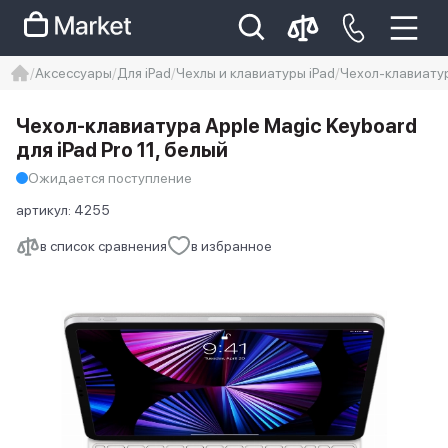
Аксессуары
Для iPad
Чехлы и клавиатуры iPad
Чехол-клавиатура
iphone
айфон
iPhone 14 pro
Чехол-клавиатура Apple Magic Keyboard
Iphone 14 pro max
айфон 14
для iPad Pro 11, белый
Ожидается поступление
артикул:
4255
в список сравнения
в избранное