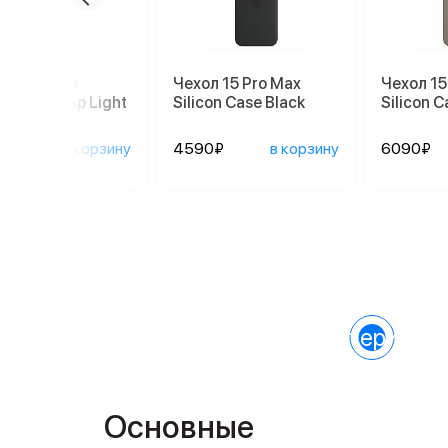
шок Apple
Чехол 15 Pro Max
Чехол 15
sbody Strap Light
Silicon Case Black
Silicon C
y MGGM4
0₽
в корзину
4590₽
в корзину
6090₽
Характеристик
Основные