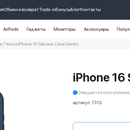
ия
Обмен и возврат
Trade-in
Бонусы
Блог
Контакты
AirPods
Гаджеты
Мониторы
Аксессуары
Попул
e
Чехол iPhone 16 Silicone Case Denim
e 14 pro max
айфон 14
iPhone 16 
Ожидается поступление
артикул:
7313