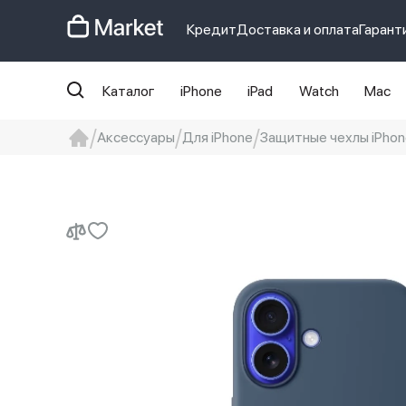
Кредит
Доставка и оплата
Гарант
Каталог
iPhone
iPad
Watch
Mac
Аксессуары
Для iPhone
Защитные чехлы iPhon
iphone
айфон
Iphone 14 pro
Iphon