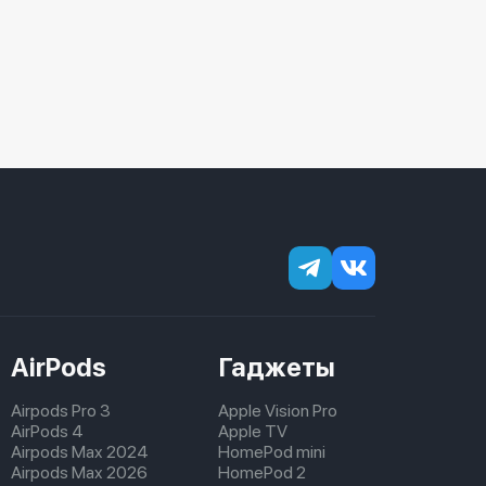
AirPods
Гаджеты
Airpods Pro 3
Apple Vision Pro
AirPods 4
Apple TV
Airpods Max 2024
HomePod mini
Airpods Max 2026
HomePod 2