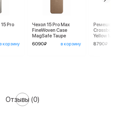
 15 Pro
Чехол 15 Pro Max
Ремешок Apple
FineWoven Case
Crossbody Strap 
MagSafe Taupe
Yellow MGGE4
в корзину
6090₽
в корзину
8790₽
в ко
Отзывы
(0)