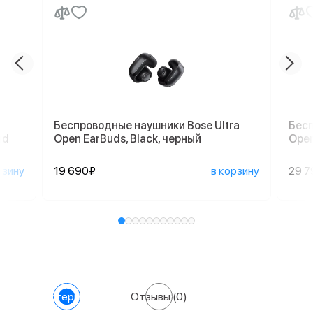
Беспроводные наушники Bose Ultra
Бесп
nd
Open EarBuds, Black, черный
Open
рзину
19 690₽
в корзину
29 7
Характеристики
Отзывы
(0)