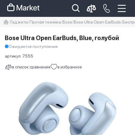
Гаджеты
Прочая техника
Bose
Bose Ultra Open EarBuds
Беспро
iphone
айфон
iPhone 14 pro
Bose Ultra Open EarBuds, Blue, голубой
Iphone 14 pro max
айфон 14
Ожидается поступление
артикул:
7555
в список сравнения
в избранное