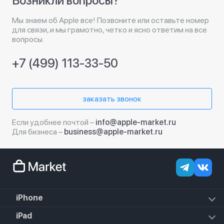
Возникли вопросы?
Мы знаем об Apple все! Позвоните или оставьте номер
для связи, и мы грамотно, четко и ясно ответим на все
вопросы.
+7 (499) 113-33-50
заказать звонок
Если удобнее почтой –
info@apple-market.ru
Для бизнеса –
business@apple-market.ru
iPhone
iPhone 18 Pro Max
iPad