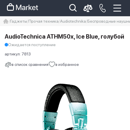
Гаджеты
Прочая техника
Audiotechnika
Беспроводные наушник
iphone
айфон
Iphone 14 pro
AudioTechnica ATHM50x, Ice Blue, голубой
Iphone 14 pro max
айфон 14
Ожидается поступление
артикул:
7813
в список сравнения
в избранное