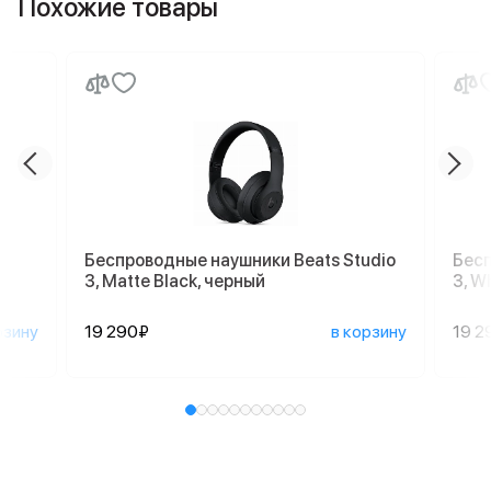
Похожие товары
Беспроводные наушники Beats Studio
Бесп
3, Matte Black, черный
3, W
рзину
19 290₽
в корзину
19 2