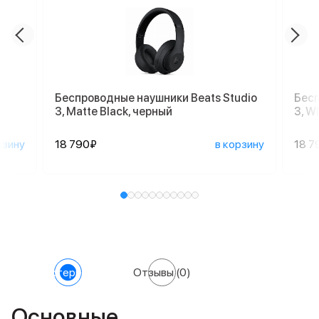
Беспроводные наушники Beats Studio
Бесп
3, Matte Black, черный
3, W
рзину
18 790₽
в корзину
18 7
Характеристики
Отзывы
(0)
Основные