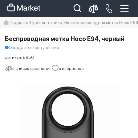
Гаджеты
Прочая техника
Hoco
Беспроводная метка Hoco E94
iphone
айфон
Iphone 14 pro
Беспроводная метка Hoco E94, черный
Iphone 14 pro max
айфон 14
Ожидается поступление
артикул:
8956
в список сравнения
в избранное