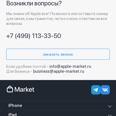
Возникли вопросы?
Мы знаем об Apple все! Позвоните или оставьте номер
для связи, и мы грамотно, четко и ясно ответим на все
вопросы.
+7 (499) 113-33-50
заказать звонок
Если удобнее почтой –
info@apple-market.ru
Для бизнеса –
business@apple-market.ru
iPhone
iPhone 18 Pro Max
iPad