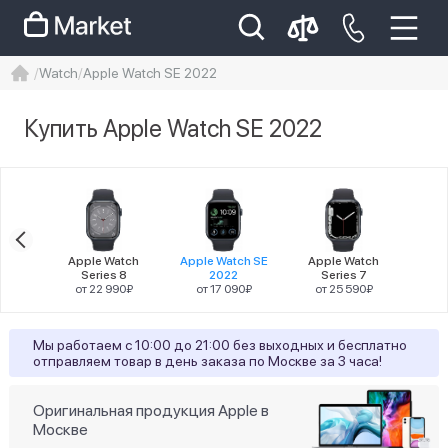
Watch
Apple Watch SE 2022
iphone
айфон
Iphone 14 pro
Купить Apple Watch SE 2022
Iphone 14 pro max
айфон 14
Цена
tch
Apple Watch
Apple Watch SE
Apple Watch
 9
Series 8
2022
Series 7
90₽
от 22 990₽
от 17 090₽
от 25 590₽
Разрешение
Мы работаем с 10:00 до 21:00 без выходных и бесплатно
отправляем товар в день заказа по Москве за 3 часа!
7
324x394
4
448x368
Оригинальная продукция Apple в
Москве