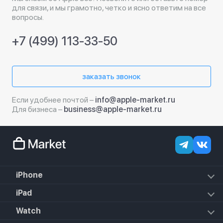
для связи, и мы грамотно, четко и ясно ответим на все
вопросы.
+7 (499) 113-33-50
заказать звонок
Если удобнее почтой –
info@apple-market.ru
Для бизнеса –
business@apple-market.ru
iPhone
iPhone 18 Pro Max
iPad
iPhone 18 Pro
iPad Air (2022)
Watch
iPhone 18
iPad Mini 6 (2021)
iPhone 17e