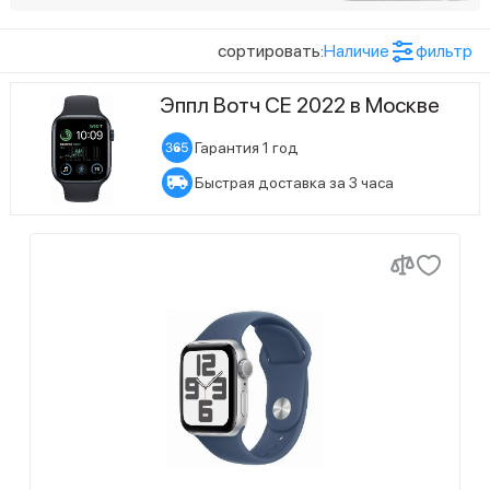
Цвет ремешка
2
Midnight (Темная Ночь)
сортировать:
Наличие
фильтр
2
Starlight (Сияющая Звезда)
Эппл Вотч СЕ 2022 в Москве
2
Winter Blue (голубой)
Гарантия 1 год
Тип дисплея
Быстрая доставка за 3 часа
7
OLED LTPO с технологией Retina
2
OLED, сенсорный, с подсветкой
Цвет товара
4
Cеребристый
2
Midnight Aluminium Case with Midnight Sport Loop
2
Silver Aluminium Case with Blue Sport Loop
2
Silver/Denim
Показать ещё (9)