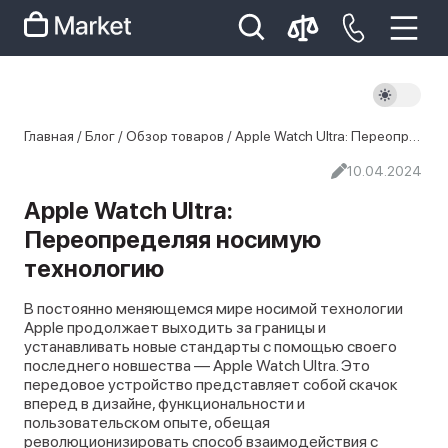
iphone
айфон
iPhone 14 pro
Главная
/
Блог
/
Обзор товаров
/
Apple Watch Ultra: Переопределяя носимую технологию
Iphone 14 pro max
айфон 14
10.04.2024
Apple Watch Ultra:
Переопределяя носимую
технологию
В постоянно меняющемся мире носимой технологии
Apple продолжает выходить за границы и
устанавливать новые стандарты с помощью своего
последнего новшества — Apple Watch Ultra. Это
передовое устройство представляет собой скачок
вперед в дизайне, функциональности и
пользовательском опыте, обещая
революционизировать способ взаимодействия с