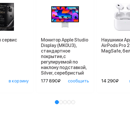
 сервис
Монитор Apple Studio
Наушники Ap
Display (MK0U3),
AirPods Pro 2
стандартное
MagSafe, бе
покрытие,с
регулируемой по
наклону подставкой,
Silver, серебристый
в корзину
177 890₽
сообщить
14 290₽