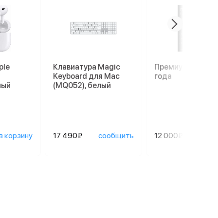
ple
Клавиатура Magic
Премиум гаранти
Keyboard для Mac
года
лый
(MQ052), белый
в корзину
17 490₽
сообщить
12 000₽
сооб