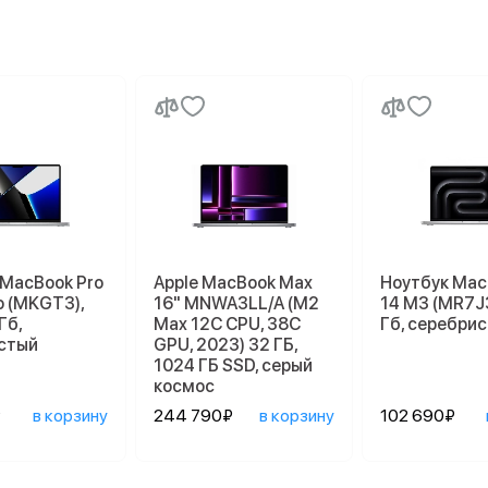
 MacBook Pro
Apple MacBook Max
Ноутбук Mac
o (MKGT3),
16" MNWA3LL/A (M2
14 M3 (MR7J3
Гб,
Max 12C CPU, 38C
Гб, серебри
стый
GPU, 2023) 32 ГБ,
1024 ГБ SSD, серый
космос
₽
в корзину
244 790₽
в корзину
102 690₽