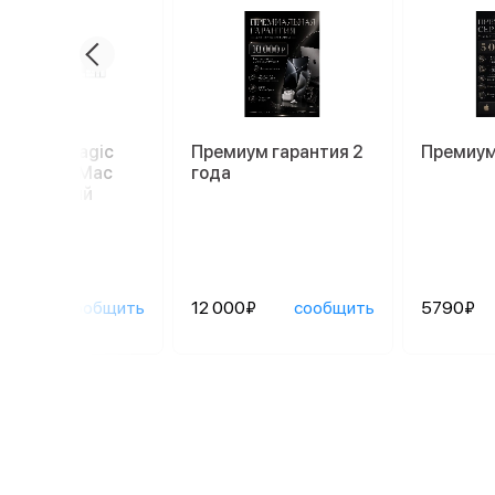
иатура Magic
Премиум гарантия 2
Премиум
oard для Mac
года
52), белый
90₽
сообщить
12 000₽
сообщить
5790₽