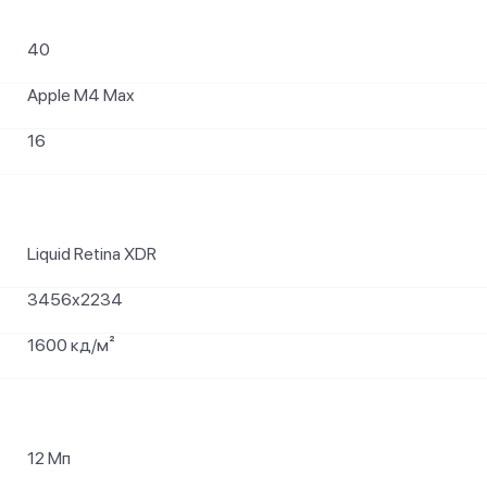
40
Apple M4 Max
16
Liquid Retina XDR
3456x2234
1600 кд/м²
12 Мп