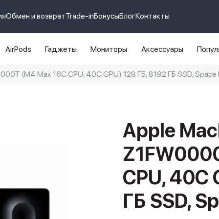
ия
Обмен и возврат
Trade-in
Бонусы
Блог
Контакты
AirPods
Гаджеты
Мониторы
Аксессуары
Попул
000T (M4 Max 16C CPU, 40C GPU) 128 ГБ, 8192 ГБ SSD, Space 
e 14 pro max
айфон 14
Apple Mac
Z1FW0000
CPU, 40C 
ГБ SSD, Sp