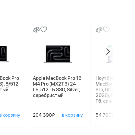
Book Pro
Apple MacBook Pro 16
Ноутбук Apple
), 8/512
M4 Pro (MX2T3) 24
MacBook Neo 13" 
стый
ГБ, 512 ГБ SSD, Silver,
Pro, 6C СPU/5С G
серебристый
2026), MHFF4, 8/
Гб, синий индиго
в корзину
204 390₽
в корзину
54 790₽
в ко