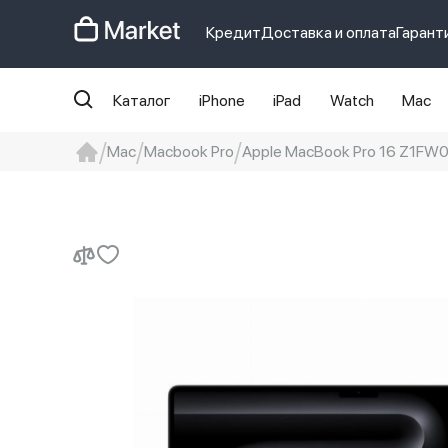
Кредит
Доставка и оплата
Гарант
Каталог
iPhone
iPad
Watch
Mac
Mac
Macbook Pro
Apple MacBook Pro 16 Z1FW0
iphone
айфон
Iphone 14 pro
Iphon