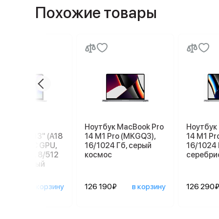
Похожие товары
бук Apple
Ноутбук MacBook Pro
Ноутбук
ook Neo 13" (A18
14 M1 Pro (MKGQ3),
14 M1 Pr
 6C СPU/5С GPU,
16/1024 Гб, серый
16/1024 
), MHFC4, 8/512
космос
серебри
серебристый
90₽
в корзину
126 190₽
в корзину
126 290