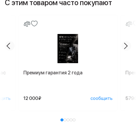
С этим товаром часто покупают
Mac
Премиум гарантия 2 года
Пре
щить
12 000₽
сообщить
579