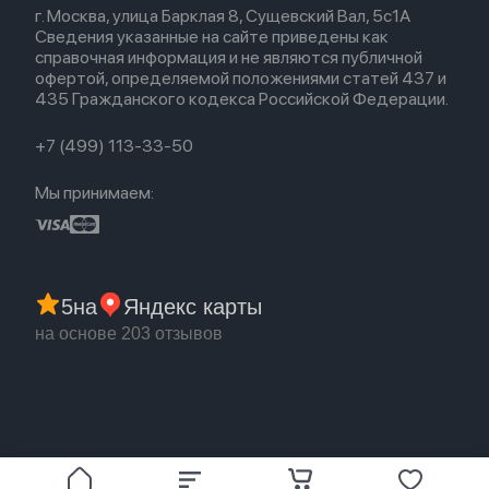
Для Mac
Airpods 2
г. Москва, улица Барклая 8, Сущевский Вал, 5с1А
Новые поступления
Политика конфиденциальности
Для Apple Watch
Airpods (1-е)
Сведения указанные на сайте приведены как
Популярное
Оплата и доставка
справочная информация и не являются публичной
Акции
Партнерская программа
офертой, определяемой положениями статей 437 и
Гарантия
435 Гражданского кодекса Российской Федерации.
Обмен и возврат
Бонусы
Trade-in
+7 (499) 113-33-50
Мы принимаем:
5
на
Яндекс карты
на основе 203 отзывов