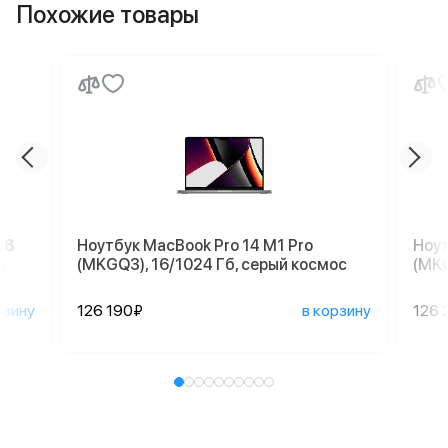
Похожие товары
18
Ноутбук MacBook Pro 14 M1 Pro
Ноут
,
(MKGQ3), 16/1024 Гб, серый космос
(MKG
рзину
126 190₽
в корзину
126 