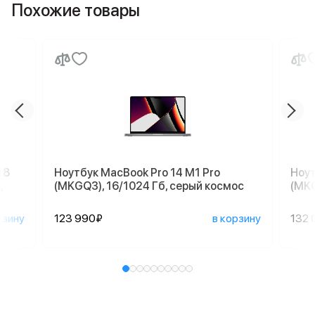
Похожие товары
18
Ноутбук MacBook Pro 14 M1 Pro
Ноут
,
(MKGQ3), 16/1024 Гб, серый космос
(MKG
рзину
123 990₽
в корзину
132 