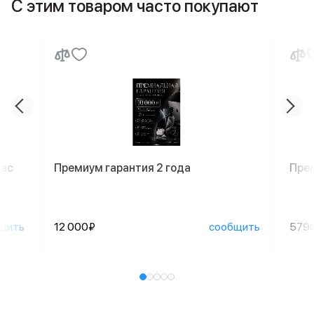
С этим товаром часто покупают
Mac
Премиум гарантия 2 года
Пре
щить
12 000₽
сообщить
579