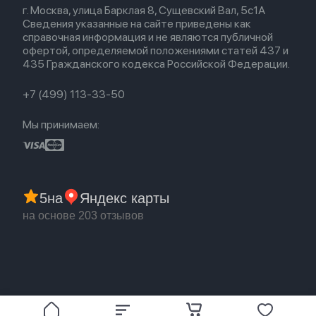
Для Mac
Airpods 2
г. Москва, улица Барклая 8, Сущевский Вал, 5с1А
Новые поступления
Политика конфиденциальности
Для Apple Watch
Airpods (1-е)
Сведения указанные на сайте приведены как
Популярное
Оплата и доставка
справочная информация и не являются публичной
Акции
Партнерская программа
офертой, определяемой положениями статей 437 и
Гарантия
435 Гражданского кодекса Российской Федерации.
Обмен и возврат
Бонусы
Trade-in
+7 (499) 113-33-50
Мы принимаем:
5
на
Яндекс карты
на основе 203 отзывов