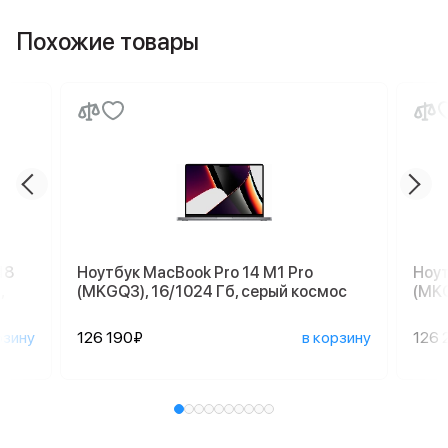
Похожие товары
18
Ноутбук MacBook Pro 14 M1 Pro
Ноут
,
(MKGQ3), 16/1024 Гб, серый космос
(MKG
рзину
126 190₽
в корзину
126 