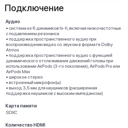
Подключение
Аудио
• система из 6 динамиков hi-fi, включая низкочастотные
с подавлением резонанса
• поддержка пространственного аудио при
воспроизведении видео со звуком в формате Dolby
Atmos
• поддержка пространственного аудио с функцией
динамического отслеживания движений головы при
использовании AirPods (3‑го поколения), AirPods Pro или
AirPods Max
• широкое стерео
• встроенный микрофон(ы)
• выход 3,5 мм для наушников (расширенная
поддержка наушников с высоким импедансом)
Карта памяти
SDXC
Количество HDMI