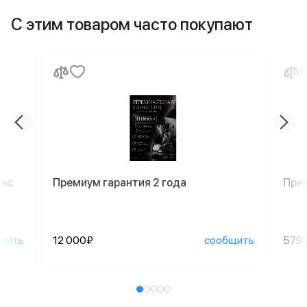
С этим товаром часто покупают
Mac
Премиум гарантия 2 года
Пре
щить
12 000₽
сообщить
579