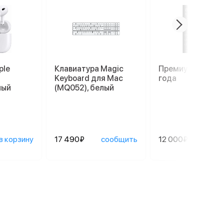
ple
Клавиатура Magic
Премиум гаранти
Keyboard для Mac
года
лый
(MQ052), белый
в корзину
17 490₽
сообщить
12 000₽
сооб