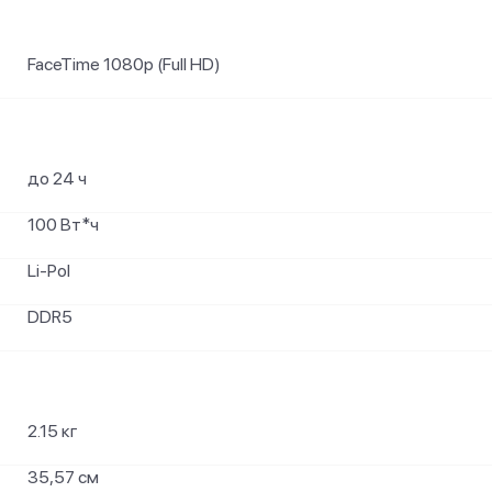
FaceTime 1080p (Full HD)
до 24 ч
100 Вт*ч
Li-Pol
DDR5
2.15 кг
35,57 см