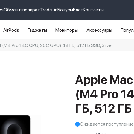
ия
Обмен и возврат
Trade-in
Бонусы
Блог
Контакты
AirPods
Гаджеты
Мониторы
Аксессуары
Попул
(M4 Pro 14C CPU, 20C GPU) 48 ГБ, 512 ГБ SSD, Silver
e 14 pro max
айфон 14
Apple Mac
(M4 Pro 1
ГБ, 512 ГБ 
Ожидается поступление