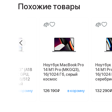
Похожие товары
бук Apple
Ноутбук MacBook Pro
Ноутбук
ook Neo 13" (A18
14 M1 Pro (MKGQ3),
14 M1 Pr
 6C СPU/5С GPU,
16/1024 Гб, серый
16/1024 
), MHFC4, 8/512
космос
серебри
серебристый
90₽
в корзину
126 190₽
в корзину
132 290