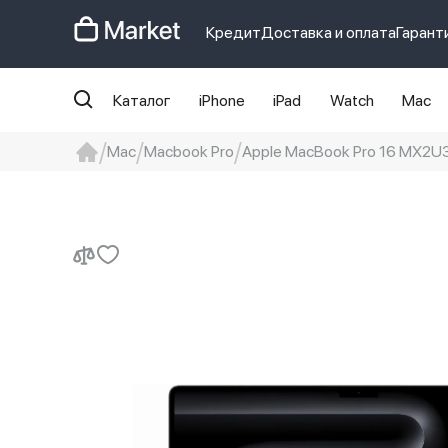
Кредит
Доставка и оплата
Гарант
Каталог
iPhone
iPad
Watch
Mac
Mac
Macbook Pro
Apple MacBook Pro 16 MX2U3 
iphone
айфон
iPhone 14 pro
Iphon