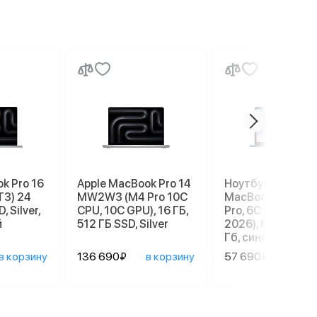
k Pro 16
Apple MacBook Pro 14
Ноутбук Apple
T3) 24
MW2W3 (M4 Pro 10C
MacBook Neo 13" 
, Silver,
CPU, 10C GPU), 16 ГБ,
Pro, 6C СPU/5С G
й
512 ГБ SSD, Silver
2026), MHFF4, 8/
Гб, синий индиго
в корзину
136 690₽
в корзину
57 690₽
в ко