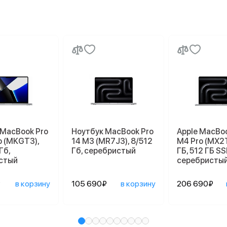
 MacBook Pro
Ноутбук MacBook Pro
Apple MacBoo
o (MKGT3),
14 M3 (MR7J3), 8/512
M4 Pro (MX2
Гб,
Гб, серебристый
ГБ, 512 ГБ SSD
стый
серебристы
₽
в корзину
105 690₽
в корзину
206 690₽