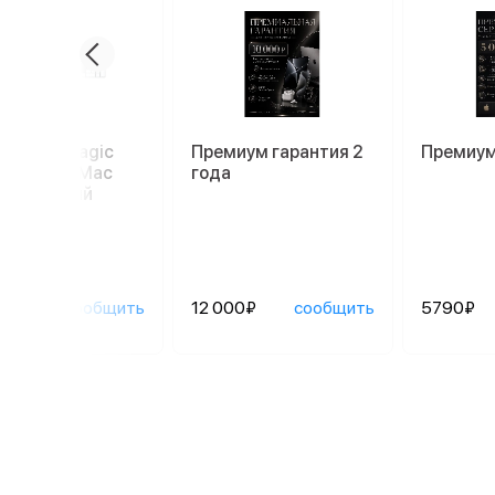
иатура Magic
Премиум гарантия 2
Премиум
oard для Mac
года
52), белый
90₽
сообщить
12 000₽
сообщить
5790₽