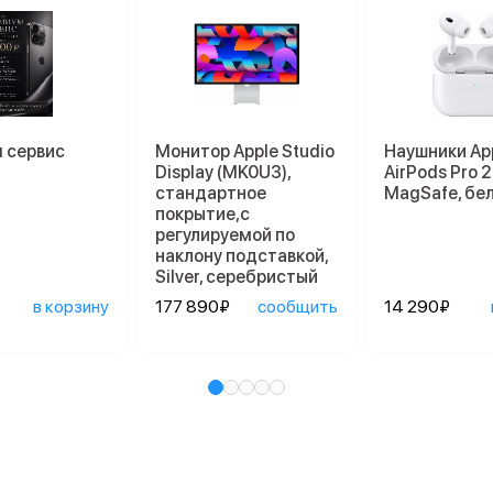
 сервис
Монитор Apple Studio
Наушники Ap
Display (MK0U3),
AirPods Pro 2
стандартное
MagSafe, бе
покрытие,с
регулируемой по
наклону подставкой,
Silver, серебристый
в корзину
177 890₽
сообщить
14 290₽