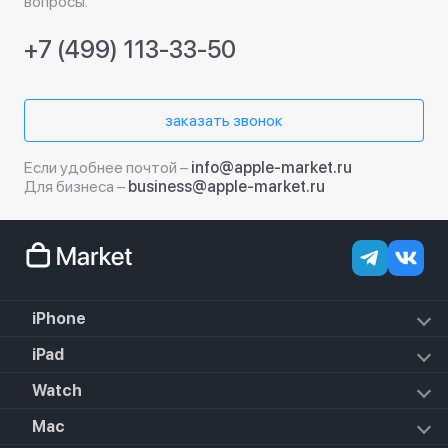
вопросы.
+7 (499) 113-33-50
заказать звонок
Если удобнее почтой –
info@apple-market.ru
Для бизнеса –
business@apple-market.ru
iPhone
iPhone 18 Pro Max
iPad
iPhone 18 Pro
iPad Air (2022)
Watch
iPhone 18
iPad Mini 6 (2021)
iPhone 17e
Apple Watch Hermes Series 11
Mac
iPad 10.2 (2021)
iPhone 17 Pro Max
Apple Watch Hermes Ultra 2
iPad 10.9 (2022)