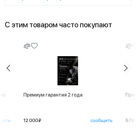
С этим товаром часто покупают
Mac
Премиум гарантия 2 года
Пре
щить
12 000₽
сообщить
579