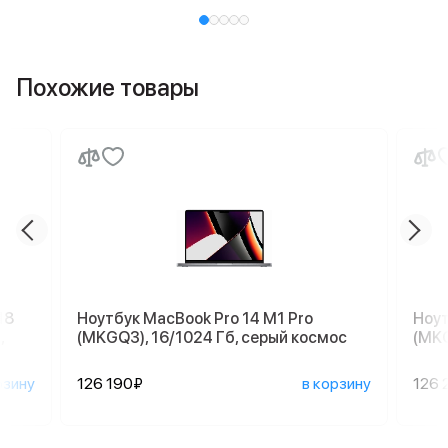
Похожие товары
18
Ноутбук MacBook Pro 14 M1 Pro
Ноут
,
(MKGQ3), 16/1024 Гб, серый космос
(MKG
рзину
126 190₽
в корзину
126 