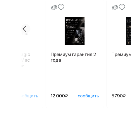
иатура Magic
Премиум гарантия 2
Премиум
oard для Mac
года
52), белый
90₽
сообщить
12 000₽
сообщить
5790₽