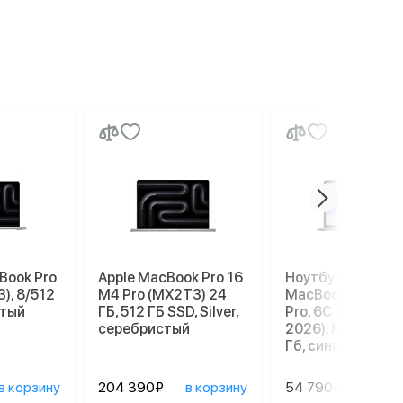
Book Pro
Apple MacBook Pro 16
Ноутбук Apple
), 8/512
M4 Pro (MX2T3) 24
MacBook Neo 13" 
стый
ГБ, 512 ГБ SSD, Silver,
Pro, 6C СPU/5С G
серебристый
2026), MHFF4, 8/
Гб, синий индиго
в корзину
204 390₽
в корзину
54 790₽
в ко