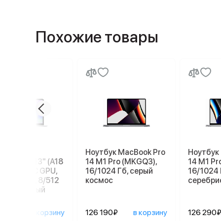
Похожие товары
бук Apple
Ноутбук MacBook Pro
Ноутбук
ook Neo 13" (A18
14 M1 Pro (MKGQ3),
14 M1 Pr
 6C СPU/5С GPU,
16/1024 Гб, серый
16/1024 
), MHFC4, 8/512
космос
серебри
серебристый
90₽
в корзину
126 190₽
в корзину
126 290