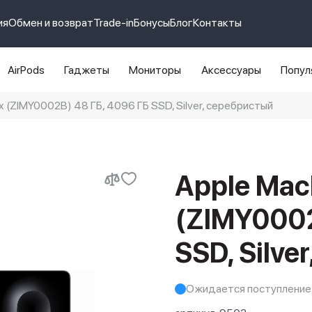
ия
Обмен и возврат
Trade-in
Бонусы
Блог
Контакты
AirPods
Гаджеты
Мониторы
Аксессуары
Попул
 (ZIMY0002B) 48 ГБ, 4096 ГБ SSD, Silver, серебристый
e 14 pro max
айфон 14
Apple Mac
(ZIMY0002
SSD, Silve
Ожидается поступление