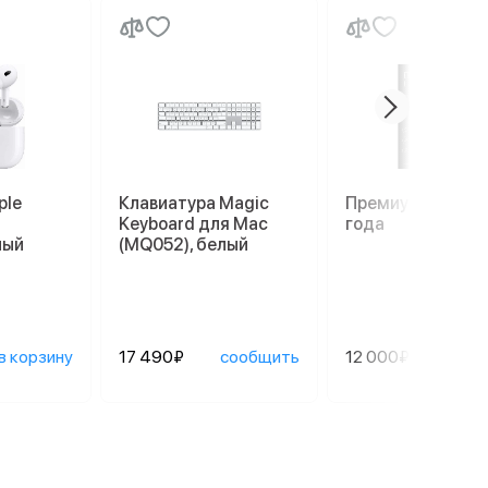
ple
Клавиатура Magic
Премиум гаранти
Keyboard для Mac
года
лый
(MQ052), белый
в корзину
17 490₽
сообщить
12 000₽
сооб