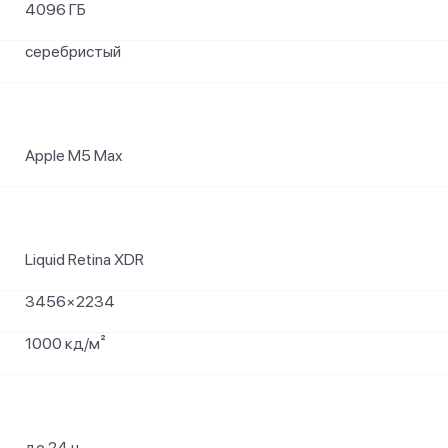
4096 ГБ
серебристый
Apple M5 Max
Liquid Retina XDR
3456×2234
1000 кд/м²
до 24 ч