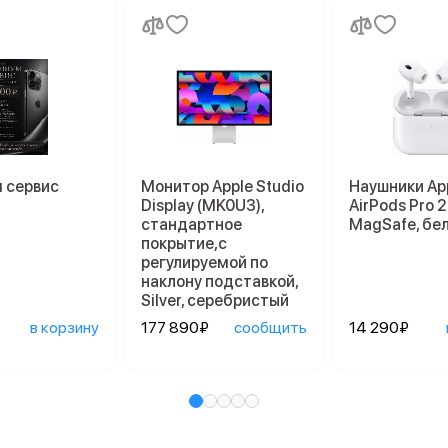
 сервис
Монитор Apple Studio
Наушники Ap
Display (MK0U3),
AirPods Pro 2
стандартное
MagSafe, бе
покрытие,с
регулируемой по
наклону подставкой,
Silver, серебристый
в корзину
177 890₽
сообщить
14 290₽