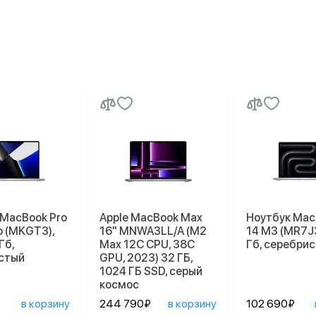
 MacBook Pro
Apple MacBook Max
Ноутбук Mac
o (MKGT3),
16" MNWA3LL/A (M2
14 M3 (MR7J3
Гб,
Max 12C CPU, 38C
Гб, серебри
стый
GPU, 2023) 32 ГБ,
1024 ГБ SSD, серый
космос
₽
в корзину
244 790₽
в корзину
102 690₽