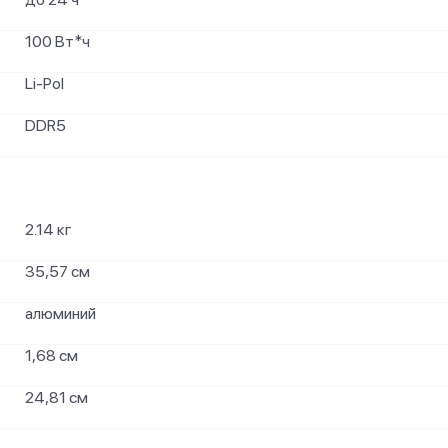
100 Вт*ч
Li-Pol
DDR5
2.14 кг
35,57 см
алюминий
1,68 см
24,81 см