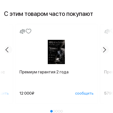
С этим товаром часто покупают
Mac
Премиум гарантия 2 года
Пре
щить
12 000₽
сообщить
579