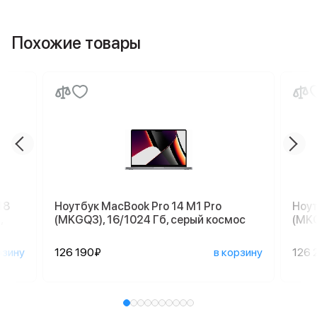
Похожие товары
18
Ноутбук MacBook Pro 14 M1 Pro
Ноут
,
(MKGQ3), 16/1024 Гб, серый космос
(MKG
рзину
126 190₽
в корзину
126 