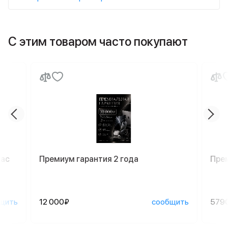
С этим товаром часто покупают
Mac
Премиум гарантия 2 года
Пре
щить
12 000₽
сообщить
579