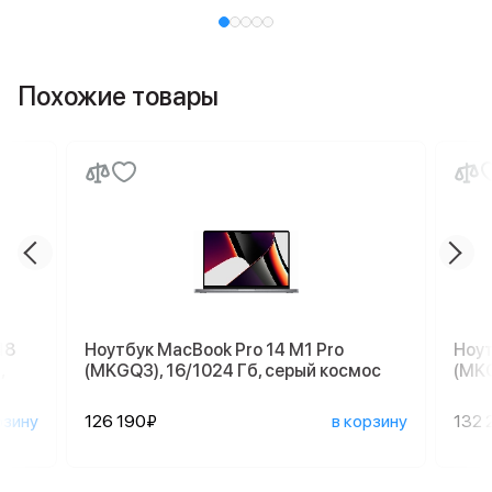
Похожие товары
18
Ноутбук MacBook Pro 14 M1 Pro
Ноут
,
(MKGQ3), 16/1024 Гб, серый космос
(MKG
рзину
126 190₽
в корзину
132 