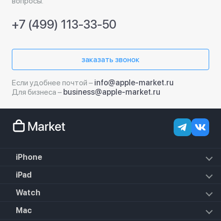
вопросы.
+7 (499) 113-33-50
заказать звонок
Если удобнее почтой –
info@apple-market.ru
Для бизнеса –
business@apple-market.ru
iPhone
iPhone 18 Pro Max
iPad
iPhone 18 Pro
iPad Air (2022)
Watch
iPhone 18
iPad Mini 6 (2021)
iPhone 17e
Apple Watch Hermes Series 11
Mac
iPad 10.2 (2021)
iPhone 17 Pro Max
Apple Watch Hermes Ultra 2
iPad 10.9 (2022)