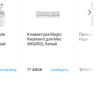
ple
Клавиатура Magic
Премиум гаранти
Keyboard для Mac
года
лый
(MQ052), белый
в корзину
17 490₽
сообщить
12 000₽
сооб