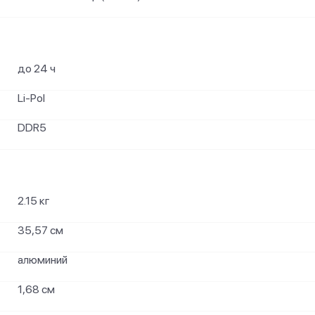
до 24 ч
Li-Pol
DDR5
2.15 кг
35,57 см
алюминий
1,68 см