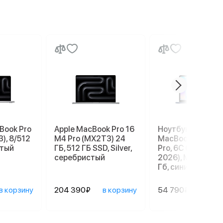
Book Pro
Apple MacBook Pro 16
Ноутбук Apple
), 8/512
M4 Pro (MX2T3) 24
MacBook Neo 13" 
стый
ГБ, 512 ГБ SSD, Silver,
Pro, 6C СPU/5С G
серебристый
2026), MHFF4, 8/
Гб, синий индиго
в корзину
204 390₽
в корзину
54 790₽
в ко