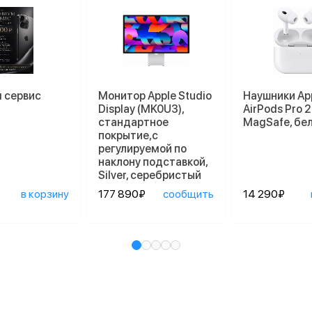
 сервис
Монитор Apple Studio
Наушники Ap
Display (MK0U3),
AirPods Pro 2
стандартное
MagSafe, бе
покрытие,с
регулируемой по
наклону подставкой,
Silver, серебристый
в корзину
177 890₽
сообщить
14 290₽