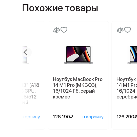
Похожие товары
бук Apple
Ноутбук MacBook Pro
Ноутбук
ook Neo 13" (A18
14 M1 Pro (MKGQ3),
14 M1 Pr
 6C СPU/5С GPU,
16/1024 Гб, серый
16/1024 
), MHFC4, 8/512
космос
серебри
серебристый
90₽
в корзину
126 190₽
в корзину
126 290