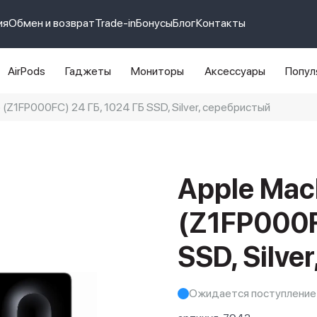
ия
Обмен и возврат
Trade-in
Бонусы
Блог
Контакты
AirPods
Гаджеты
Мониторы
Аксессуары
Попул
 (Z1FP000FC) 24 ГБ, 1024 ГБ SSD, Silver, серебристый
e 14 pro max
айфон 14
Apple Mac
(Z1FP000F
SSD, Silve
Ожидается поступление