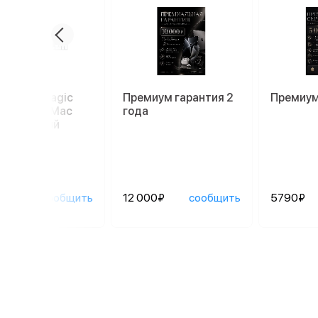
иатура Magic
Премиум гарантия 2
Премиум
oard для Mac
года
52), белый
90₽
сообщить
12 000₽
сообщить
5790₽