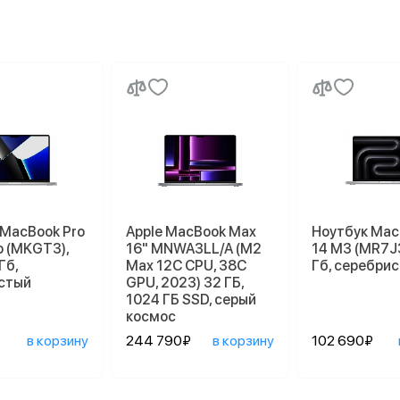
 MacBook Pro
Apple MacBook Max
Ноутбук Mac
o (MKGT3),
16" MNWA3LL/A (M2
14 M3 (MR7J3
Гб,
Max 12C CPU, 38C
Гб, серебри
стый
GPU, 2023) 32 ГБ,
1024 ГБ SSD, серый
космос
₽
в корзину
244 790₽
в корзину
102 690₽