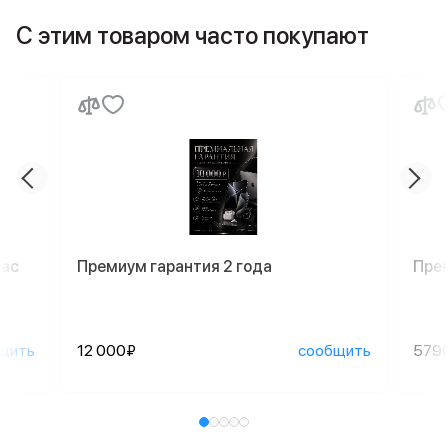
С этим товаром часто покупают
Mac
Премиум гарантия 2 года
Пре
щить
12 000₽
сообщить
579