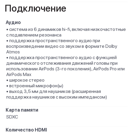
Подключение
Аудио
• система из 6 динамиков hi-fi, включая низкочастотные
с подавлением резонанса
• поддержка пространственного аудио при
воспроизведении видео со звуком в формате Dolby
Atmos
• поддержка пространственного аудио с функцией
динамического отслеживания движений головы при
использовании AirPods (3‑го поколения), AirPods Pro или
AirPods Max
• широкое стерео
• встроенный микрофон(ы)
• выход 3,5 мм для наушников (расширенная
поддержка наушников с высоким импедансом)
Карта памяти
SDXC
Количество HDMI