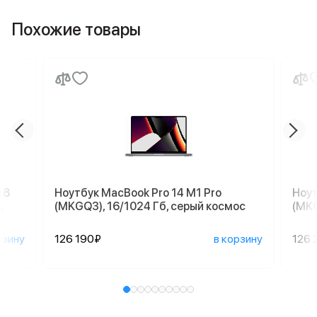
Похожие товары
18
Ноутбук MacBook Pro 14 M1 Pro
Ноут
,
(MKGQ3), 16/1024 Гб, серый космос
(MKG
рзину
126 190₽
в корзину
126 