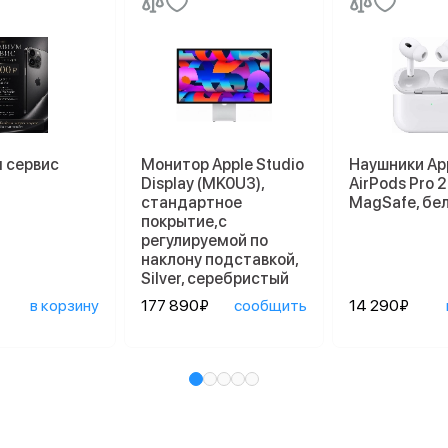
 сервис
Монитор Apple Studio
Наушники Ap
Display (MK0U3),
AirPods Pro 2
стандартное
MagSafe, бе
покрытие,с
регулируемой по
наклону подставкой,
Silver, серебристый
в корзину
177 890₽
сообщить
14 290₽