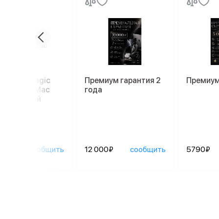
иатура Magic
Премиум гарантия 2
Премиум
oard для Mac
года
52), белый
90₽
сообщить
12 000₽
сообщить
5790₽