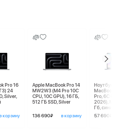
k Pro 16
Apple MacBook Pro 14
Ноутбук Apple
T3) 24
MW2W3 (M4 Pro 10C
MacBook Neo 13" 
, Silver,
CPU, 10C GPU), 16 ГБ,
Pro, 6C СPU/5С G
й
512 ГБ SSD, Silver
2026), MHFF4, 8/
Гб, синий индиго
в корзину
136 690₽
в корзину
57 690₽
в ко