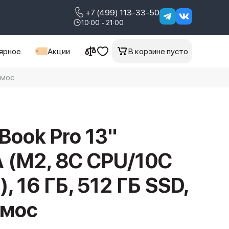
+7 (499) 113-33-50
10:00 - 21:00
ярное
Акции
В корзине пусто
смос
Book Pro 13"
 (M2, 8C CPU/10C
, 16 ГБ, 512 ГБ SSD,
смос