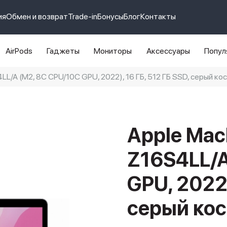
ия
Обмен и возврат
Trade-in
Бонусы
Блог
Контакты
AirPods
Гаджеты
Мониторы
Аксессуары
Попул
LL/A (M2, 8C CPU/10C GPU, 2022), 16 ГБ, 512 ГБ SSD, серый ко
e 14 pro max
айфон 14
Apple Mac
Z16S4LL/A
GPU, 2022)
серый ко