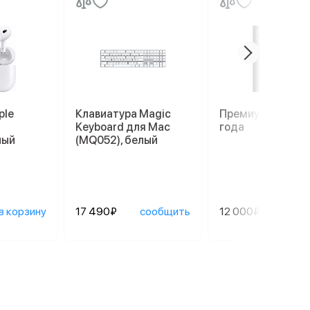
ple
Клавиатура Magic
Премиум гаранти
Keyboard для Mac
года
лый
(MQ052), белый
в корзину
17 490₽
сообщить
12 000₽
сооб