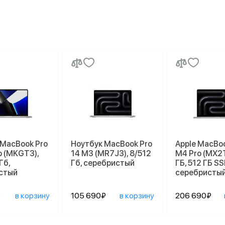
 MacBook Pro
Ноутбук MacBook Pro
Apple MacBoo
o (MKGT3),
14 M3 (MR7J3), 8/512
M4 Pro (MX2
Гб,
Гб, серебристый
ГБ, 512 ГБ SSD
стый
серебристы
₽
в корзину
105 690₽
в корзину
206 690₽