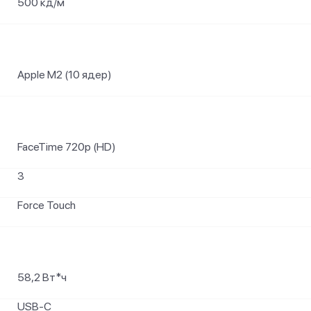
500 кд/м²
Apple M2 (10 ядер)
FaceTime 720p (HD)
3
Force Touch
58,2 Вт*ч
USB-C