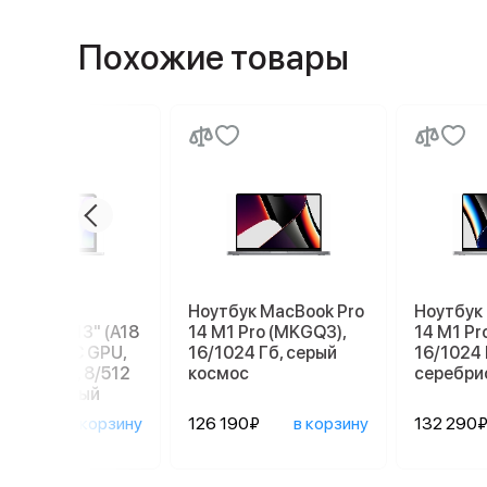
Похожие товары
бук Apple
Ноутбук MacBook Pro
Ноутбук
ook Neo 13" (A18
14 M1 Pro (MKGQ3),
14 M1 Pr
 6C СPU/5С GPU,
16/1024 Гб, серый
16/1024 
), MHFC4, 8/512
космос
серебри
серебристый
90₽
в корзину
126 190₽
в корзину
132 290