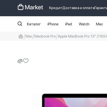
Кредит
Доставка и оплата
Гарант
Каталог
iPhone
iPad
Watch
Mac
Mac
Macbook Pro
Apple MacBook Pro 13" Z16S4
iphone
айфон
iPhone 14 pro
Iphon