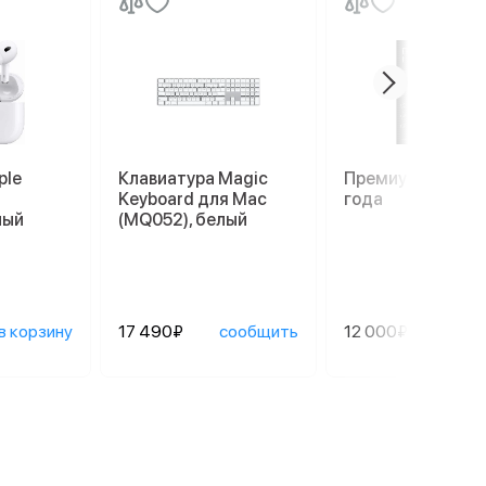
ple
Клавиатура Magic
Премиум гаранти
Keyboard для Mac
года
лый
(MQ052), белый
в корзину
17 490₽
сообщить
12 000₽
сооб