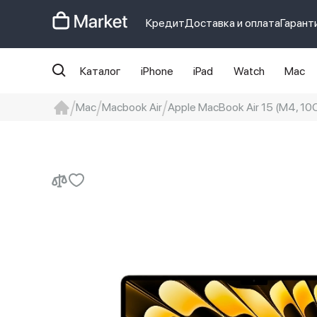
Кредит
Доставка и оплата
Гарант
Каталог
iPhone
iPad
Watch
Mac
Mac
Macbook Air
Apple MacBook Air 15 (M4, 1
iphone
айфон
Iphone 14 pro
Iphon