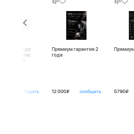
иатура Magic
Премиум гарантия 2
Премиум
oard для Mac
года
52), белый
90₽
сообщить
12 000₽
сообщить
5790₽