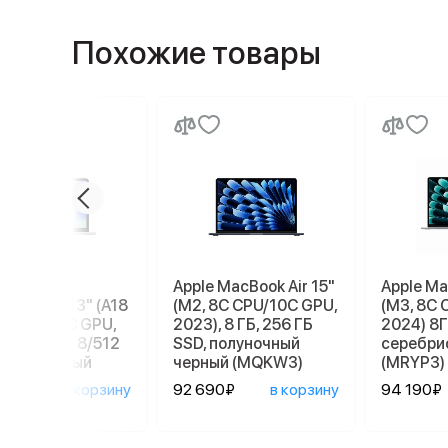
Похожие товары
бук Apple
Apple MacBook Air 15"
Apple Ma
ook Neo 13" (A18
(M2, 8C CPU/10C GPU,
(M3, 8C 
 6C СPU/5С GPU,
2023), 8 ГБ, 256 ГБ
2024) 8Г
), MHFC4, 8/512
SSD, полуночный
серебри
серебристый
черный (MQKW3)
(MRYP3)
90₽
в корзину
92 690₽
в корзину
94 190₽