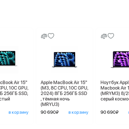
cBook Air 15"
Apple MacBook Air 15"
Ноутбук Appl
CPU, 10C GPU,
(M3, 8C CPU, 10C GPU,
Macbook Air 
Б 256ГБ SSD,
2024) 8ГБ 256ГБ SSD
(MRYM3) 8/2
стый
, тёмная ночь
серый космо
(MRYU3)
в корзину
90 690₽
в корзину
90 690₽