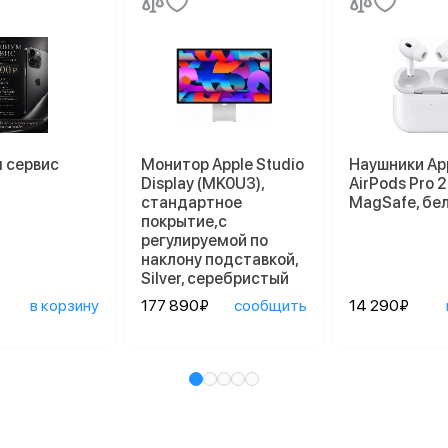
 сервис
Монитор Apple Studio
Наушники Ap
Display (MK0U3),
AirPods Pro 2
стандартное
MagSafe, бе
покрытие,с
регулируемой по
наклону подставкой,
Silver, серебристый
в корзину
177 890₽
сообщить
14 290₽