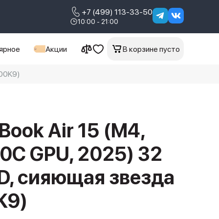
+7 (499) 113-33-50
10:00 - 21:00
ярное
Акции
В корзине пусто
00K9) 
Book Air 15 (M4,
10C GPU, 2025) 32
SD, сияющая звезда
K9)