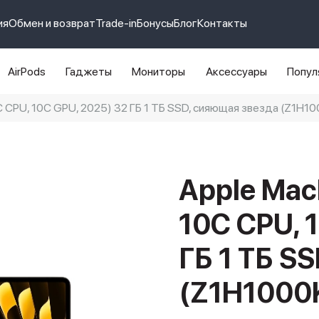
ия
Обмен и возврат
Trade-in
Бонусы
Блог
Контакты
AirPods
Гаджеты
Мониторы
Аксессуары
Попул
0C CPU, 10C GPU, 2025) 32 ГБ 1 ТБ SSD, сияющая звезда (Z1H10
e 14 pro max
айфон 14
Apple Mac
10C CPU, 
ГБ 1 ТБ S
(Z1H1000