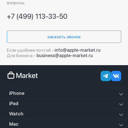
вопросы.
+7 (499) 113-33-50
заказать звонок
Если удобнее почтой –
info@apple-market.ru
Для бизнеса –
business@apple-market.ru
iPhone
iPhone 18 Pro Max
iPad
iPhone 18 Pro
iPad Air (2022)
Watch
iPhone 18
iPad Mini 6 (2021)
iPhone 17e
Apple Watch Hermes Series 11
Mac
iPad 10.2 (2021)
iPhone 17 Pro Max