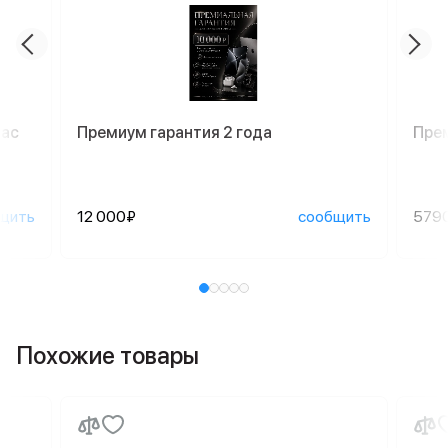
Mac
Премиум гарантия 2 года
Пре
щить
12 000₽
сообщить
579
Похожие товары