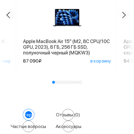
18
Apple MacBook Air 15" (M2, 8C CPU/10C
Appl
,
GPU, 2023), 8 ГБ, 256 ГБ SSD,
GPU,
полуночный черный (MQKW3)
сер
рзину
87 090₽
в корзину
94 1
Характеристики
Отзывы
(0)
Частые вопросы
Аксессуары