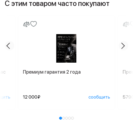
С этим товаром часто покупают
Mac
Премиум гарантия 2 года
Пре
щить
12 000₽
сообщить
579