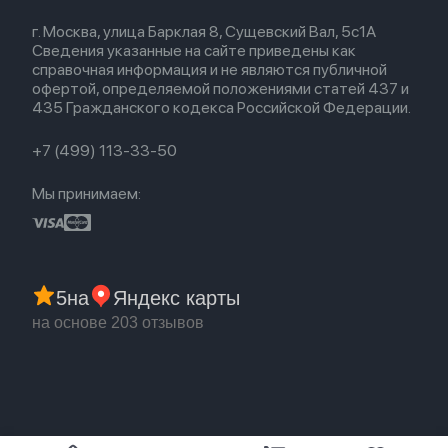
Прочая техника
Airpods 3
Весь каталог
Политика возврата
Для Mac
Airpods 2
г. Москва, улица Барклая 8, Сущевский Вал, 5с1А
Новые поступления
Политика конфиденциальности
Для Apple Watch
Airpods (1-е)
Сведения указанные на сайте приведены как
Популярное
Оплата и доставка
справочная информация и не являются публичной
Акции
Партнерская программа
офертой, определяемой положениями статей 437 и
Гарантия
435 Гражданского кодекса Российской Федерации.
Обмен и возврат
Бонусы
Trade-in
+7 (499) 113-33-50
Мы принимаем:
5
на
Яндекс карты
на основе 203 отзывов