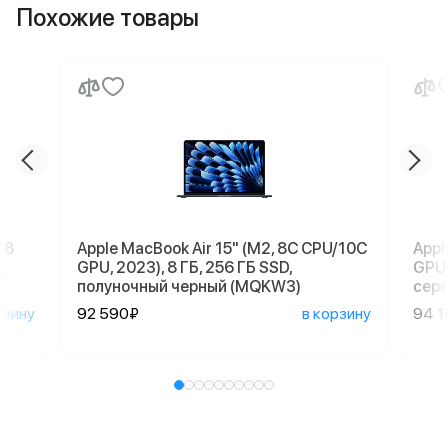
Похожие товары
18
Apple MacBook Air 15" (M2, 8C CPU/10C
Appl
,
GPU, 2023), 8 ГБ, 256 ГБ SSD,
GPU,
полуночный черный (MQKW3)
сер
рзину
92 590₽
в корзину
94 1