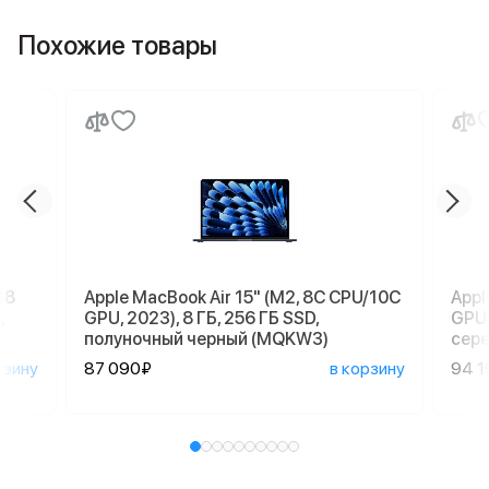
Похожие товары
18
Apple MacBook Air 15" (M2, 8C CPU/10C
Appl
,
GPU, 2023), 8 ГБ, 256 ГБ SSD,
GPU,
полуночный черный (MQKW3)
сер
рзину
87 090₽
в корзину
94 1