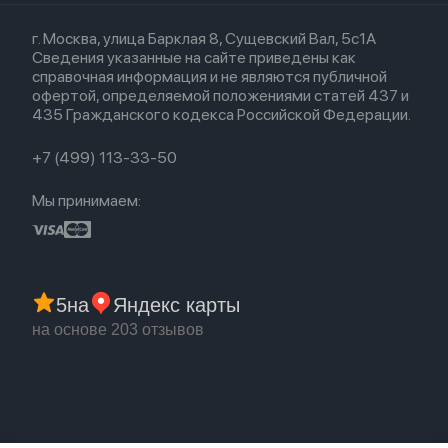
Кредит
Для iPad
Прочая техника
Airpods 3
Весь каталог
Политика возврата
Для Mac
Airpods 2
г. Москва, улица Барклая 8, Сущевский Вал, 5с1А
Новые поступления
Политика конфиденциальности
Для Apple Watch
Airpods (1-е)
Сведения указанные на сайте приведены как
Популярное
Оплата и доставка
справочная информация и не являются публичной
Акции
Партнерская программа
офертой, определяемой положениями статей 437 и
Гарантия
435 Гражданского кодекса Российской Федерации.
Обмен и возврат
Бонусы
Trade-in
+7 (499) 113-33-50
Мы принимаем:
5
на
Яндекс карты
на основе 203 отзывов