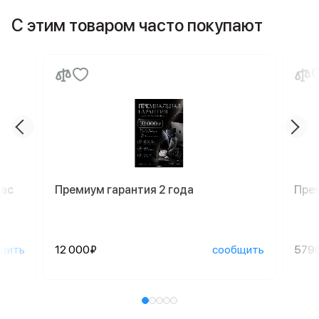
С этим товаром часто покупают
Mac
Премиум гарантия 2 года
Пре
щить
12 000₽
сообщить
579