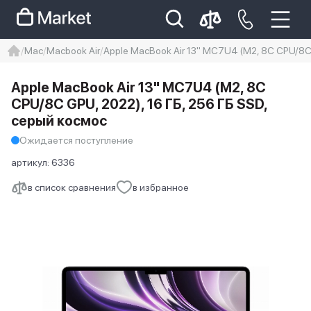
Mac
Macbook Air
Apple MacBook Air 13" MC7U4 (M2, 8C CPU/8C 
iphone
айфон
Iphone 14 pro
Apple MacBook Air 13" MC7U4 (M2, 8C
Iphone 14 pro max
айфон 14
CPU/8C GPU, 2022), 16 ГБ, 256 ГБ SSD,
серый космос
Ожидается поступление
артикул:
6336
в список сравнения
в избранное