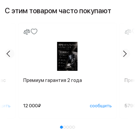
С этим товаром часто покупают
Mac
Премиум гарантия 2 года
Пре
щить
12 000₽
сообщить
579