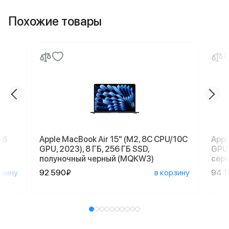
Похожие товары
18
Apple MacBook Air 15" (M2, 8C CPU/10C
Appl
,
GPU, 2023), 8 ГБ, 256 ГБ SSD,
GPU,
полуночный черный (MQKW3)
сер
рзину
92 590₽
в корзину
94 1