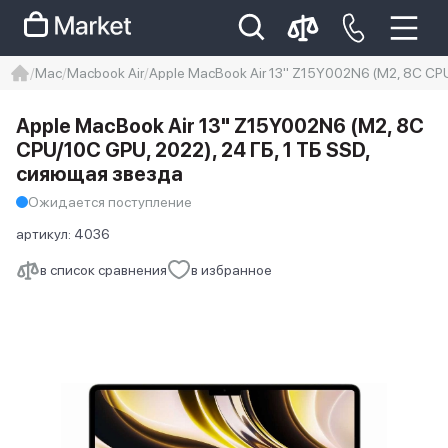
Mac
Macbook Air
Apple MacBook Air 13" Z15Y002N6 (M2, 8C CPU
iphone
айфон
Iphone 14 pro
Apple MacBook Air 13" Z15Y002N6 (M2, 8C
Iphone 14 pro max
айфон 14
CPU/10C GPU, 2022), 24 ГБ, 1 ТБ SSD,
сияющая звезда
Ожидается поступление
артикул:
4036
в список сравнения
в избранное