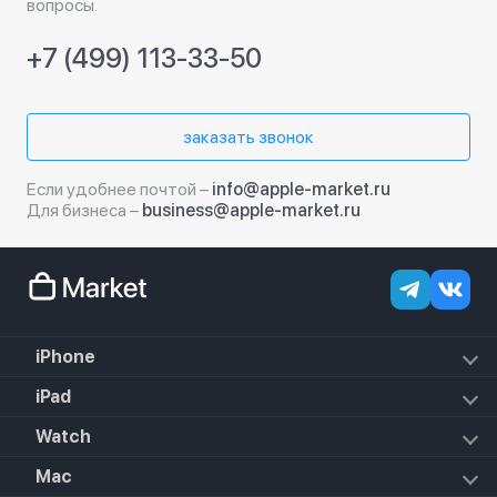
вопросы.
+7 (499) 113-33-50
заказать звонок
Если удобнее почтой –
info@apple-market.ru
Для бизнеса –
business@apple-market.ru
iPhone
iPhone 18 Pro Max
iPad
iPhone 18 Pro
iPad Air (2022)
Watch
iPhone 18
iPad Mini 6 (2021)
iPhone 17e
Apple Watch Hermes Series 11
Mac
iPad 10.2 (2021)
iPhone 17 Pro Max
Apple Watch Hermes Ultra 2