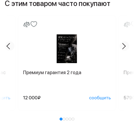
С этим товаром часто покупают
Mac
Премиум гарантия 2 года
Пре
щить
12 000₽
сообщить
579