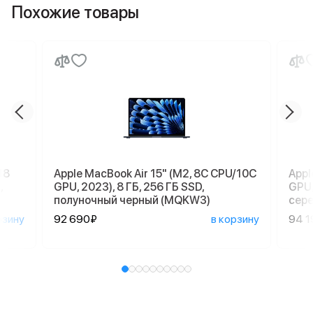
Похожие товары
18
Apple MacBook Air 15" (M2, 8C CPU/10C
Appl
,
GPU, 2023), 8 ГБ, 256 ГБ SSD,
GPU,
полуночный черный (MQKW3)
сер
рзину
92 690₽
в корзину
94 1