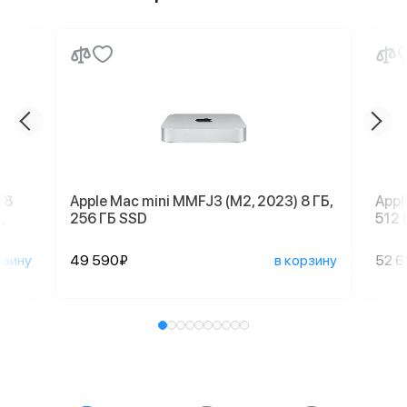
18
Apple Mac mini MMFJ3 (M2, 2023) 8 ГБ,
Appl
,
256 ГБ SSD
512 
рзину
49 590₽
в корзину
52 