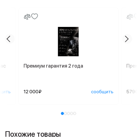
Mac
Премиум гарантия 2 года
Пре
щить
12 000₽
сообщить
579
Похожие товары