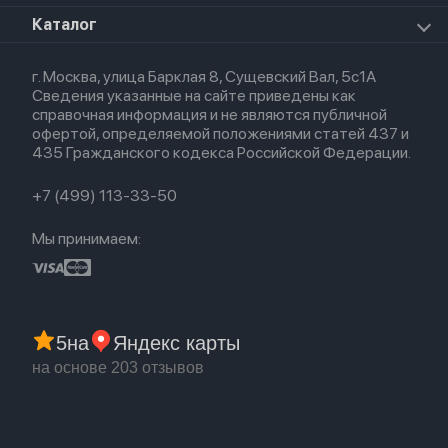
Премиум сервис
HomePod 2
Airpods Pro
Apple Watch Ultra
О магазине
Каталог
Для iPhone
AirTag
Airpods Max
Кредит
Для iPad
Прочая техника
Airpods 3
Весь каталог
Политика возврата
Для Mac
Airpods 2
г. Москва, улица Барклая 8, Сущевский Вал, 5с1А
Новые поступления
Политика конфиденциальности
Для Apple Watch
Airpods (1-е)
Сведения указанные на сайте приведены как
Популярное
Оплата и доставка
справочная информация и не являются публичной
Акции
Партнерская программа
офертой, определяемой положениями статей 437 и
Гарантия
435 Гражданского кодекса Российской Федерации.
Обмен и возврат
Бонусы
Trade-in
+7 (499) 113-33-50
Мы принимаем:
5
на
Яндекс карты
на основе 203 отзывов