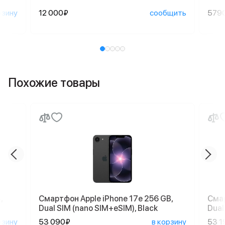
рзину
12 000₽
сообщить
579
Похожие товары
,
Смартфон Apple iPhone 17e 256 GB,
Смар
Dual SIM (nano SIM+eSIM), Black
Dual
рзину
53 090₽
в корзину
53 1