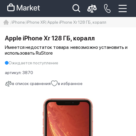
iPhone
iPhone XR
Apple iPhone Xr 128 ГБ, коралл
iphone
айфон
Iphone 14 pro
Apple iPhone Xr 128 ГБ, коралл
Iphone 14 pro max
айфон 14
Имеется недостаток товара: невозможно установить и
использовать RuStore
Ожидается поступление
артикул:
3870
в список сравнения
в избранное