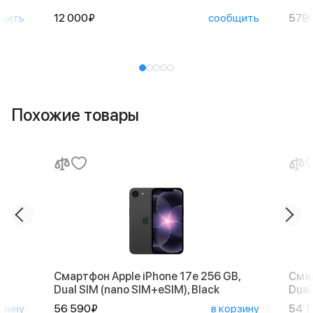
щить
12 000₽
сообщить
579
Похожие товары
,
Смартфон Apple iPhone 17e 256 GB,
Смар
Dual SIM (nano SIM+eSIM), Black
Dual
рзину
56 590₽
в корзину
54 1