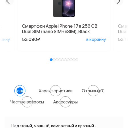
,
Смартфон Apple iPhone 17e 256 GB,
Смар
Dual SIM (nano SIM+eSIM), Black
Dual
рзину
53 090₽
в корзину
53 1
О товаре
Характеристики
Отзывы
(0)
Частые вопросы
Аксессуары
Надежный, мощный, компактный и прочный -