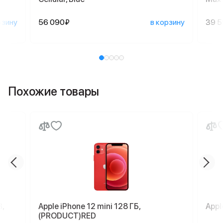
рзину
56 090₽
в корзину
39 
Похожие товары
,
Apple iPhone 12 mini 128 ГБ,
Appl
(PRODUCT)RED