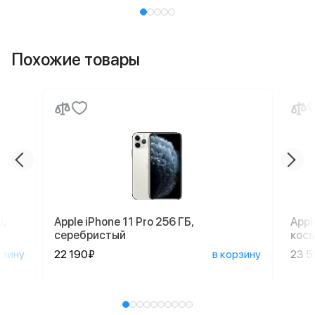
Похожие товары
,
Apple iPhone 11 Pro 256 ГБ,
Appl
серебристый
кос
рзину
22 190₽
в корзину
23 