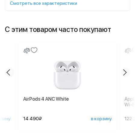
Смотреть все характеристики
С этим товаром часто покупают
AirPods 4 ANC White
Appl
Wi-Fi
рзину
14 490₽
в корзину
122 