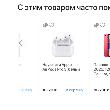
С этим товаром часто п
миум сервис
Наушники Apple
Планшет 
AirPods Pro 3, белый
2025, 128
Cellular,
0₽
в корзину
16 690₽
в корзину
46 290₽