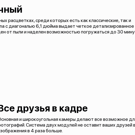
очный
х расцветках, среди которых есть как классические, так и
tina с диагональю 6,1 дюйма выдает четкое детализированное
ен от пыли и наделен возможностью погружаться до 30 мину
Все друзья в кадре
Основная и широкоугольная камеры делают все возможное дл
отографий. Система двух модулей не оставит ваших друзей в
зображения в 4 раза больше.