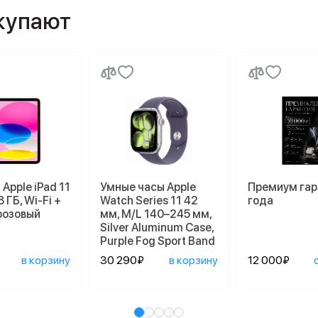
окупают
Apple iPad 11
Умные часы Apple
Премиум гар
 ГБ, Wi-Fi +
Watch Series 11 42
года
 розовый
мм, M/L 140–245 мм,
Silver Aluminum Case,
Purple Fog Sport Band
в корзину
30 290₽
в корзину
12 000₽