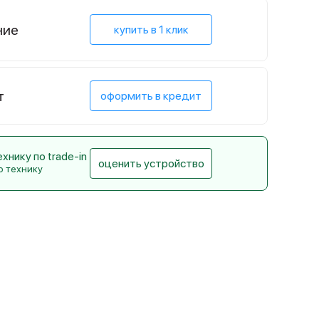
ние
купить в 1 клик
т
оформить в кредит
нику по trade-in
оценить устройство
ю технику