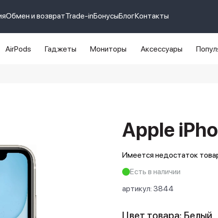
ия
Обмен и возврат
Trade-in
Бонусы
Блог
Контакты
AirPods
Гаджеты
Мониторы
Аксессуары
Попул
e 14 pro max
айфон 14
Apple iPho
Имеется недостаток товар
Есть в наличии
артикул:
3844
Цвет товара: Белый