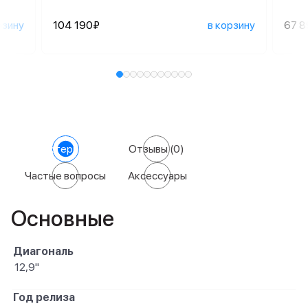
рзину
104 190₽
в корзину
67 
Характеристики
Отзывы
(0)
Частые вопросы
Аксессуары
Основные
Диагональ
12,9"
Год релиза