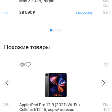
Max 2 2026, Purple
мм, 
Case
рзину
39 590₽
в корзину
28 2
Похожие товары
, 128
Apple iPad Pro 12,9 (2021) Wi-Fi +
План
с
Cellular 512 ГБ, серый космос
128 