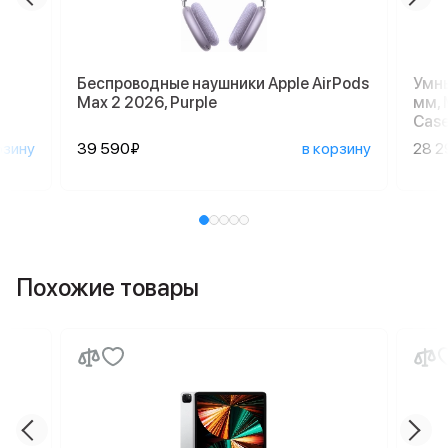
Беспроводные наушники Apple AirPods
Умны
Max 2 2026, Purple
мм, 
Case
рзину
39 590₽
в корзину
28 2
Похожие товары