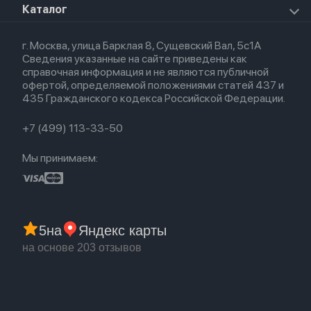
Apple Watch Ultra
О магазине
Каталог
Для iPhone
AirTag
Airpods Max
Кредит
Для iPad
Прочая техника
Airpods 3
Весь каталог
Политика возврата
Для Mac
Airpods 2
г. Москва, улица Барклая 8, Сущевский Вал, 5с1А
Новые поступления
Политика конфиденциальности
Для Apple Watch
Airpods (1-е)
Сведения указанные на сайте приведены как
Популярное
Оплата и доставка
справочная информация и не являются публичной
Акции
Партнерская программа
офертой, определяемой положениями статей 437 и
Гарантия
435 Гражданского кодекса Российской Федерации.
Обмен и возврат
Бонусы
Trade-in
+7 (499) 113-33-50
Мы принимаем:
5
на
Яндекс карты
на основе 203 отзывов