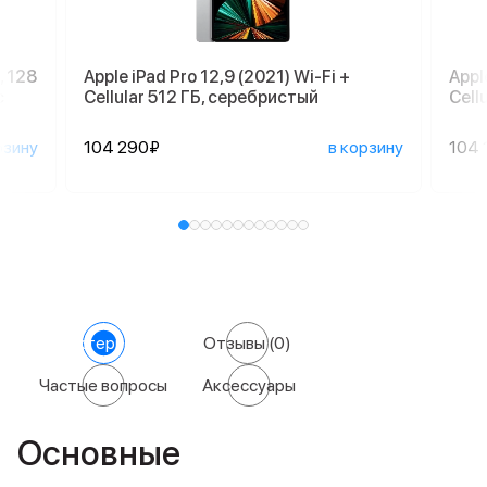
, 128
Apple iPad Pro 12,9 (2021) Wi-Fi +
Appl
с
Cellular 512 ГБ, серебристый
Cell
рзину
104 290₽
в корзину
104 
Характеристики
Отзывы
(0)
Частые вопросы
Аксессуары
Основные