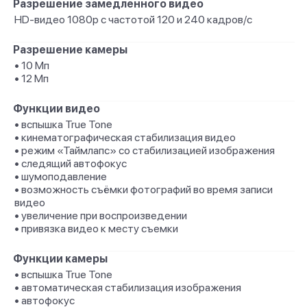
Разрешение замедленного видео
HD-видео 1080р с частотой 120 и 240 кадров/ с
Разрешение камеры
• 10 Мп
• 12 Мп
Функции видео
• вспышка True Tone
• кинематографическая стабилизация видео
• режим «Таймлапс» со стабили­зацией изображения
• следящий автофокус
• шумоподавление
• возможность съёмки фотографий во время записи
видео
• увеличение при воспроизведении
• привязка видео к месту съемки
Функции камеры
• вспышка True Tone
• автоматическая стабилизация изображения
• автофокус