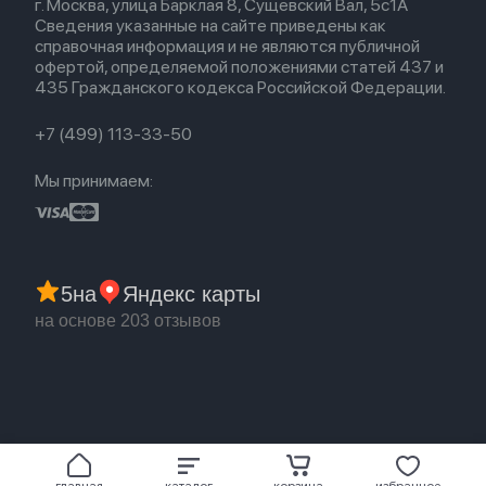
г. Москва, улица Барклая 8, Сущевский Вал, 5с1А
Новые поступления
Политика конфиденциальности
Для Apple Watch
Airpods (1-е)
Сведения указанные на сайте приведены как
Популярное
Оплата и доставка
справочная информация и не являются публичной
Акции
Партнерская программа
офертой, определяемой положениями статей 437 и
Гарантия
435 Гражданского кодекса Российской Федерации.
Обмен и возврат
Бонусы
Trade-in
+7 (499) 113-33-50
Мы принимаем:
5
на
Яндекс карты
на основе 203 отзывов