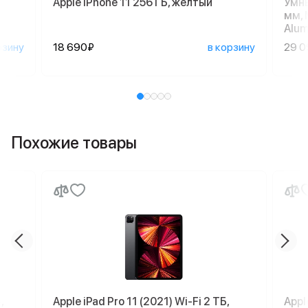
Apple iPhone 11 256 ГБ, желтый
Умны
мм, 
Alum
рзину
18 690₽
в корзину
29 
Похожие товары
,
Apple iPad Pro 11 (2021) Wi-Fi 2 ТБ,
Appl