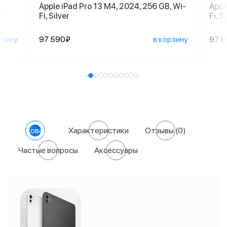
,
Apple iPad Pro 13 M4, 2024, 256 GB, Wi-
Appl
Fi, Silver
Fi, 
рзину
97 590₽
в корзину
97 
О товаре
Характеристики
Отзывы
(0)
Частые вопросы
Аксессуары