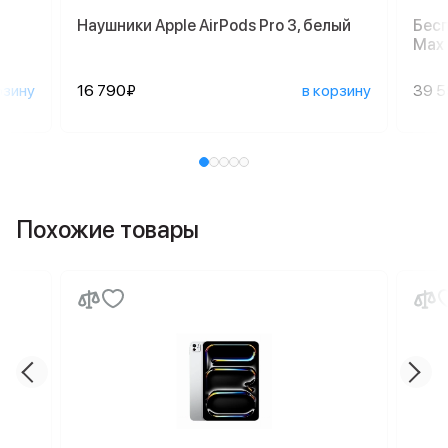
Наушники Apple AirPods Pro 3, белый
Бесп
Max 
рзину
16 790₽
в корзину
39 
Похожие товары