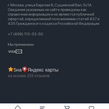
Весь каталог
Политика возврата
Для Mac
Airpods 2
г. Москва, улица Барклая 8, Сущевский Вал, 5с1А
Новые поступления
Политика конфиденциальности
Для Apple Watch
Airpods (1-е)
Сведения указанные на сайте приведены как
Популярное
Оплата и доставка
справочная информация и не являются публичной
Акции
Партнерская программа
офертой, определяемой положениями статей 437 и
Гарантия
435 Гражданского кодекса Российской Федерации.
Обмен и возврат
Бонусы
Trade-in
+7 (499) 113-33-50
Мы принимаем:
5
на
Яндекс карты
на основе 203 отзывов