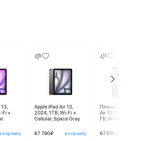
 13,
Apple iPad Air 13,
Планшет Apple iP
-Fi +
2024, 1TB, Wi-Fi +
Air 13 2026 M4, 1
le
Cellular, Space Gray
ГБ, Wi-Fi, Blue, с
в корзину
87 790₽
в корзину
67 890₽
в ко