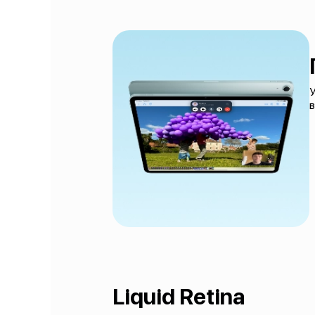
У
в
Liquid Retina