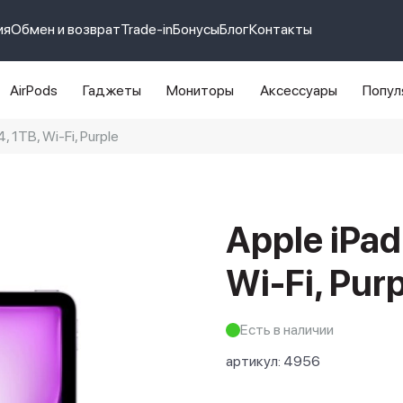
ия
Обмен и возврат
Trade-in
Бонусы
Блог
Контакты
AirPods
Гаджеты
Мониторы
Аксессуары
Попул
4, 1TB, Wi-Fi, Purple
e 14 pro max
айфон 14
Apple iPad
Wi-Fi, Pur
Есть в наличии
артикул:
4956