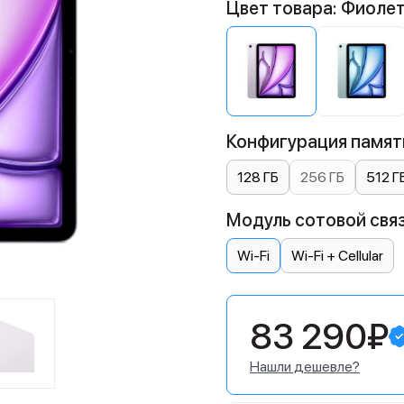
Цвет товара: Фиоле
Конфигурация памяти
128 ГБ
256 ГБ
512 Г
Модуль сотовой связ
Wi-Fi
Wi-Fi + Cellular
83 290₽
Нашли дешевле?