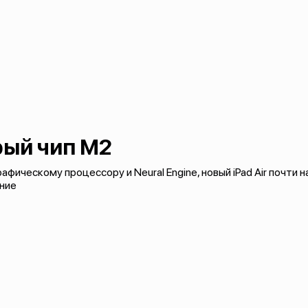
ый чип M2
фическому процессору и Neural Engine, новый iPad Air почти н
ние