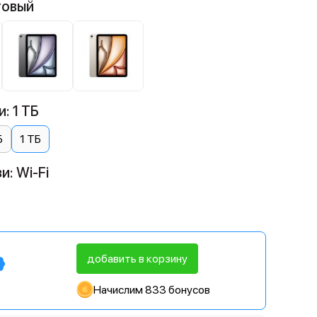
товый
: 1 ТБ
Б
1 ТБ
и: Wi-Fi
добавить в корзину
Начислим 833 бонусов