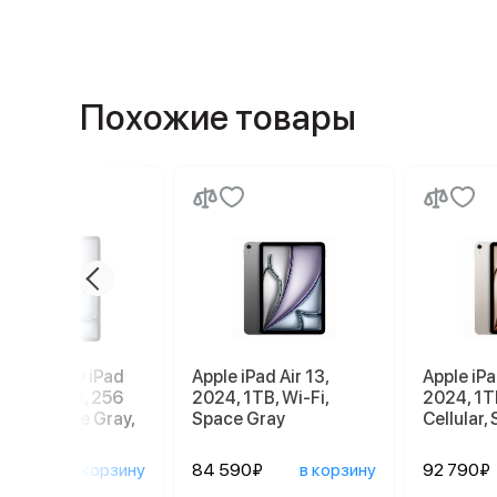
Похожие товары
шет Apple iPad
Apple iPad Air 13,
Apple iPa
13 2026 M4, 256
2024, 1TB, Wi-Fi,
2024, 1TB
Wi-Fi, Space Gray,
Space Gray
Cellular, 
ый космос
990₽
в корзину
84 590₽
в корзину
92 790₽