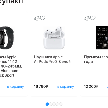
окупают
асы Apple
Наушники Apple
Премиум гар
ries 11 42
AirPods Pro 3, белый
года
140–245 мм,
k Aluminum
ck Sport
в корзину
16 790₽
в корзину
12 000₽