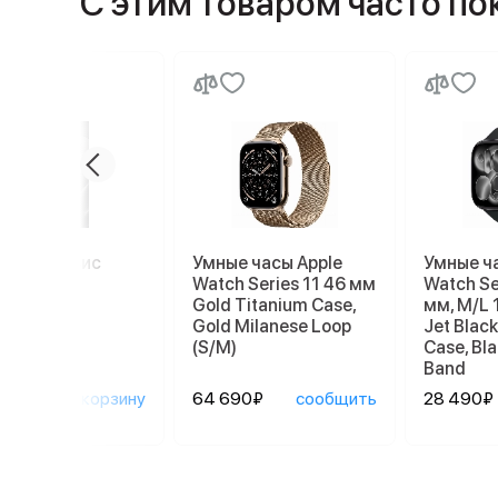
С этим товаром часто п
миум сервис
Умные часы Apple
Умные ч
Watch Series 11 46 мм
Watch Se
Gold Titanium Case,
мм, M/L 
Gold Milanese Loop
Jet Blac
(S/M)
Case, Bla
Band
0₽
в корзину
64 690₽
сообщить
28 490₽