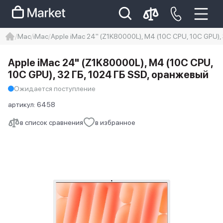
Mac
iMac
Apple iMac 24" (Z1K80000L), M4 (10C CPU, 10C GPU),
iphone
айфон
Iphone 14 pro
Apple iMac 24" (Z1K80000L), M4 (10C CPU,
Iphone 14 pro max
айфон 14
10C GPU), 32 ГБ, 1024 ГБ SSD, оранжевый
Ожидается поступление
артикул:
6458
в список сравнения
в избранное