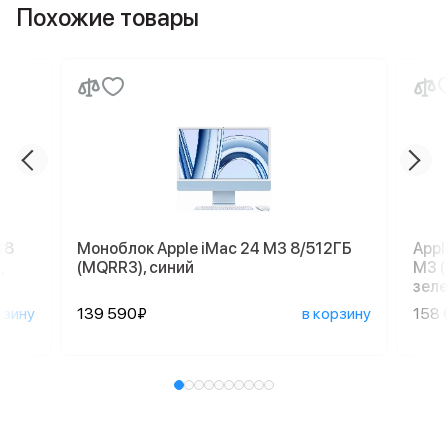
Похожие товары
18
Моноблок Apple iMac 24 M3 8/512ГБ
Appl
,
(MQRR3), синий
M3 (
зеле
рзину
139 590₽
в корзину
158 