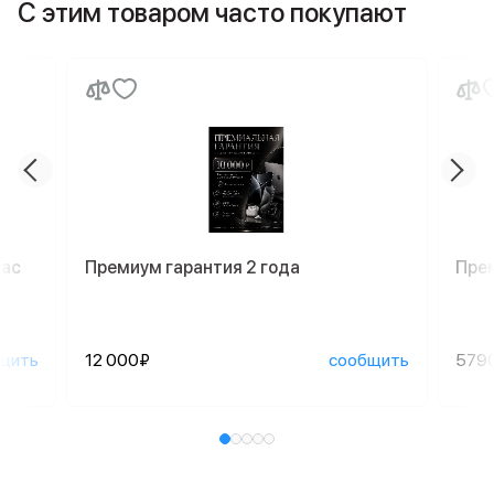
С этим товаром часто покупают
Mac
Премиум гарантия 2 года
Пре
щить
12 000₽
сообщить
579