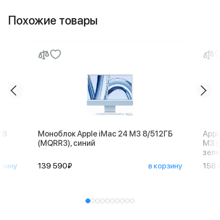
Похожие товары
18
Моноблок Apple iMac 24 M3 8/512ГБ
Appl
,
(MQRR3), синий
M3 (
зеле
рзину
139 590₽
в корзину
158 