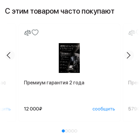
С этим товаром часто покупают
Mac
Премиум гарантия 2 года
Пре
щить
12 000₽
сообщить
579