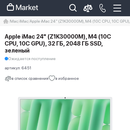
Mac
iMac
Apple iMac 24" (Z1K30000M), M4 (10C CPU, 10C GPU),
iphone
айфон
Iphone 14 pro
Apple iMac 24" (Z1K30000M), M4 (10C
Iphone 14 pro max
айфон 14
CPU, 10C GPU), 32 ГБ, 2048 ГБ SSD,
зеленый
Ожидается поступление
артикул:
6451
в список сравнения
в избранное