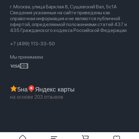
Весь каталог
Политика возврата
Для Mac
Airpods 2
г. Москва, улица Барклая 8, Сущевский Вал, 5с1А
Новые поступления
Политика конфиденциальности
Для Apple Watch
Airpods (1-е)
Сведения указанные на сайте приведены как
Популярное
Оплата и доставка
справочная информация и не являются публичной
Акции
Партнерская программа
офертой, определяемой положениями статей 437 и
Гарантия
435 Гражданского кодекса Российской Федерации.
Обмен и возврат
Бонусы
Trade-in
+7 (499) 113-33-50
Мы принимаем:
5
на
Яндекс карты
на основе 203 отзывов