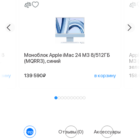
18
Моноблок Apple iMac 24 M3 8/512ГБ
Appl
,
(MQRR3), синий
M3 (
зеле
рзину
139 590₽
в корзину
158 
Характеристики
Отзывы
(0)
Аксессуары