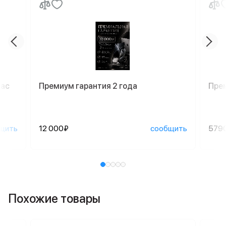
Mac
Премиум гарантия 2 года
Пре
щить
12 000₽
сообщить
579
Похожие товары